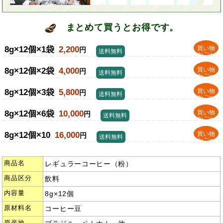
まとめて買うとお得です。
8g×12個×1袋
2,200
買い物
円
送料無料
かごへ
8g×12個×2袋
4,000
買い物
円
送料無料
かごへ
8g×12個×3袋
5,800
買い物
円
送料無料
かごへ
8g×12個×6袋
10,000
買い物
円
送料無料
かごへ
8g×12個×10
16,000
買い物
円
送料無料
かごへ
商品名
レギュラーコーヒー（粉）
商品区分
飲料
内容量
8g×12個
原材料名
コーヒー豆
原産地