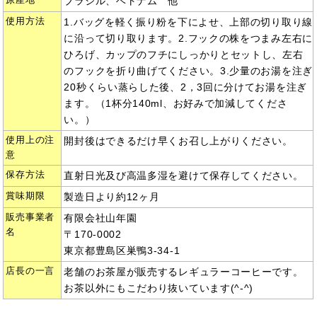
ブラジル、ベトナム 他
使用方法
1.バッグを軽く振り粉を下によせ、上部の切り取り線
に沿って切り取ります。2.フックの株をつまみ左右に
ひろげ、カップのフチにしっかりとセットし、左右
のフックを折り曲げてください。3.少量のお湯を注ぎ
20秒くらい蒸らした後、2，3回に分けてお湯を注ぎ
ます。（1杯分140ml、お好みで加減してくださ
い。）
使用上の注
開封後はできるだけ早くお召し上がりください。
意
保存方法
直射日光及び高温多湿を避けて保存してください。
賞味期限
製造日より約12ヶ月
販売事業者
有限会社山年園
名
〒170-0002
東京都豊島区巣鴨3-34-1
店長の一言
老舗のお茶屋が販売するレギュラーコーヒーです。
お茶以外にもこだわり抜いています(^-^)