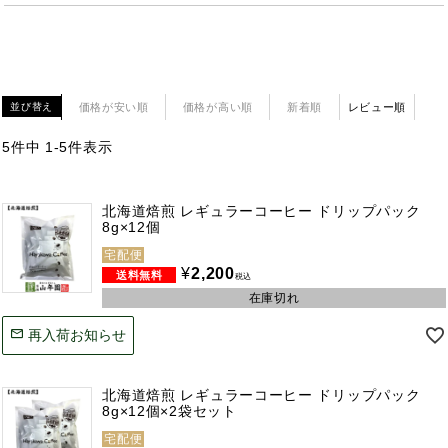
価格が安い順
価格が高い順
新着順
レビュー順
並び替え
5
件中
1
-
5
件表示
北海道焙煎 レギュラーコーヒー ドリップパック
8g×12個
宅配便
¥
2,200
税込
在庫切れ
再入荷お知らせ
北海道焙煎 レギュラーコーヒー ドリップパック
8g×12個×2袋セット
宅配便