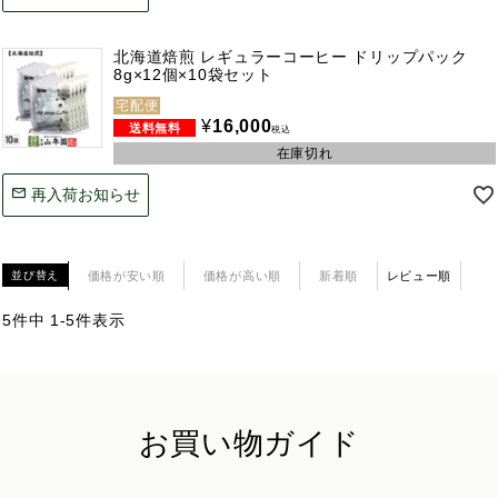
北海道焙煎 レギュラーコーヒー ドリップパック
8g×12個×10袋セット
宅配便
¥
16,000
税込
在庫切れ
再入荷お知らせ
価格が安い順
価格が高い順
新着順
レビュー順
並び替え
5
件中
1
-
5
件表示
お買い物ガイド