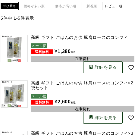
価格が安い順
価格が高い順
新着順
レビュー順
並び替え
5
件中
1
-
5
件表示
高級 ギフト ごはんのお供 豚肩ロースのコンフィ
メール便
¥
1,380
税込
在庫切れ
詳細を見る
高級 ギフト ごはんのお供 豚肩ロースのコンフィ×2
袋セット
メール便
¥
2,600
税込
在庫切れ
詳細を見る
高級 ギフト ごはんのお供 豚肩ロースのコンフィ×3