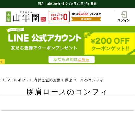
現在
3時
30分
注文で
8月10日(月) 発送
ログイン
HOME
ギフト
海鮮ご飯のお供
豚肩ロースのコンフィ
豚肩ロースのコンフィ