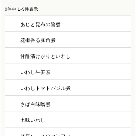
9
件中
1
-
9
件表示
あじと昆布の旨煮
花椒香る豚角煮
甘酢漬けがりといわし
いわし生姜煮
いわしトマトバジル煮
さば白味噌煮
七味いわし