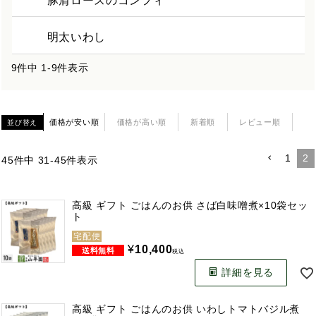
豚肩ロースのコンフィ
明太いわし
9
件中
1
-
9
件表示
価格が安い順
価格が高い順
新着順
レビュー順
並び替え
1
2
45
件中
31
-
45
件表示
高級 ギフト ごはんのお供 さば白味噌煮×10袋セッ
ト
宅配便
¥
10,400
税込
詳細を見る
高級 ギフト ごはんのお供 いわしトマトバジル煮