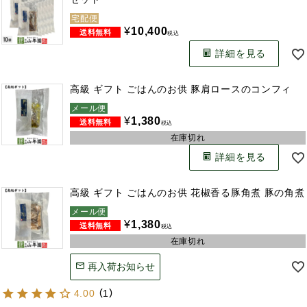
宅配便
¥
10,400
税込
詳細を見る
高級 ギフト ごはんのお供 豚肩ロースのコンフィ
メール便
¥
1,380
税込
在庫切れ
詳細を見る
高級 ギフト ごはんのお供 花椒香る豚角煮 豚の角煮
メール便
¥
1,380
税込
在庫切れ
再入荷お知らせ
4.00
（
1
）