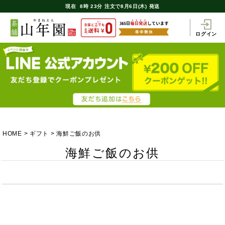
現在
8時
23分
注文で
8月6日(木) 発送
ログイン
HOME
ギフト
海鮮ご飯のお供
海鮮ご飯のお供