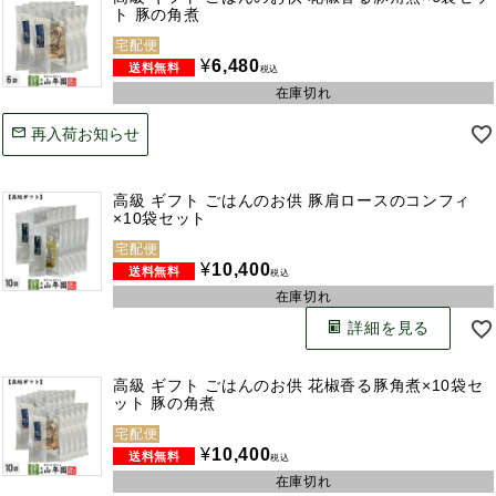
ト 豚の角煮
宅配便
¥
6,480
税込
在庫切れ
再入荷お知らせ
高級 ギフト ごはんのお供 豚肩ロースのコンフィ
×10袋セット
宅配便
¥
10,400
税込
在庫切れ
詳細を見る
高級 ギフト ごはんのお供 花椒香る豚角煮×10袋セ
ット 豚の角煮
宅配便
¥
10,400
税込
在庫切れ