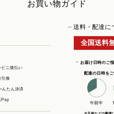
お買い物ガイド
送料・配達に
全国送料無
お届け日時のご
ンビニ後払い
配達の日時をご
金引換
uかんたん決済
Pay
※天候などの事情