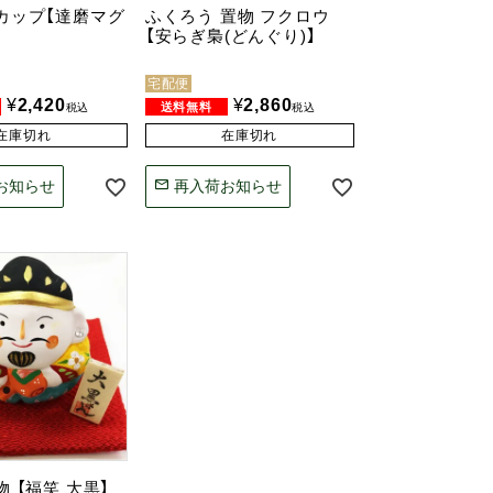
カップ【達磨マグ
ふくろう 置物 フクロウ
【安らぎ梟(どんぐり)】
宅配便
¥
2,420
¥
2,860
税込
税込
在庫切れ
在庫切れ
お知らせ
再入荷お知らせ
物 【福笑 大黒】