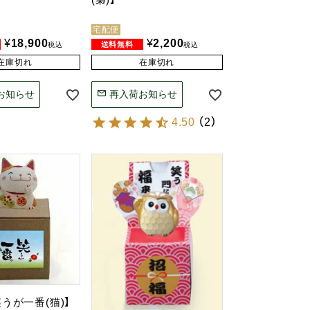
宅配便
¥
18,900
¥
2,200
税込
税込
在庫切れ
在庫切れ
お知らせ
再入荷お知らせ
4.50
（
2
）
笑うが一番(猫)】