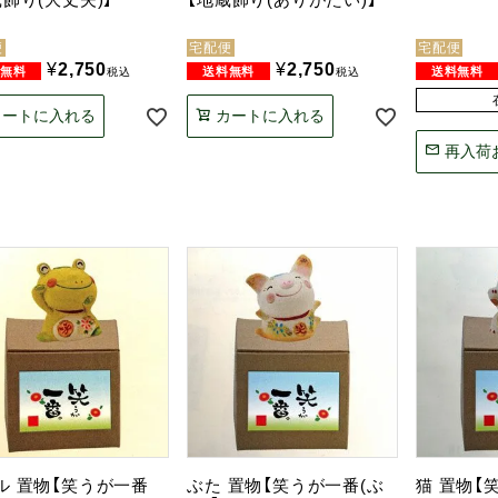
便
宅配便
宅配便
¥
2,750
¥
2,750
税込
税込
カートに入れる
カートに入れる
再入荷
ル 置物【笑うが一番
ぶた 置物【笑うが一番(ぶ
猫 置物【