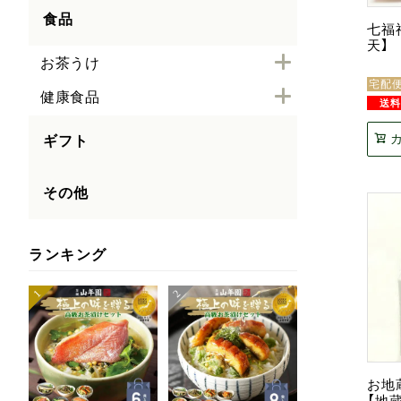
食品
七福
天】
お茶うけ
宅配
健康食品
ギフト
その他
ランキング
お地
【地