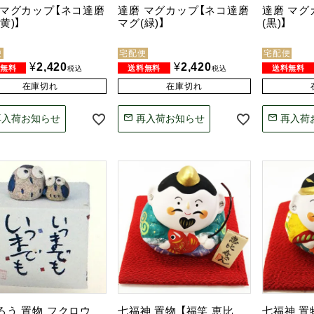
 マグカップ【ネコ達磨
達磨 マグカップ【ネコ達磨
達磨 マグ
黄)】
マグ(緑)】
(黒)】
便
宅配便
宅配便
¥
2,420
¥
2,420
税込
税込
在庫切れ
在庫切れ
再入荷お知らせ
再入荷お知らせ
再入荷
ろう 置物 フクロウ
七福神 置物 【福笑 恵比
七福神 置