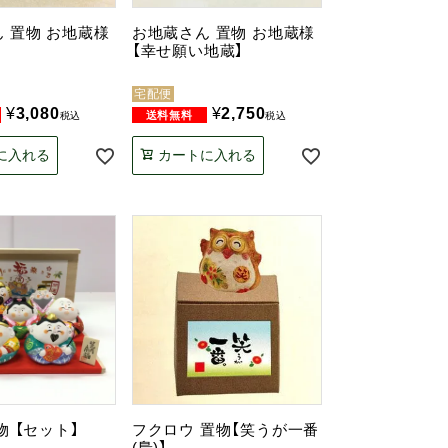
 置物 お地蔵様
お地蔵さん 置物 お地蔵様
【幸せ願い地蔵】
宅配便
¥
3,080
¥
2,750
税込
税込
に入れる
カートに入れる
物 【セット】
フクロウ 置物【笑うが一番
(梟)】