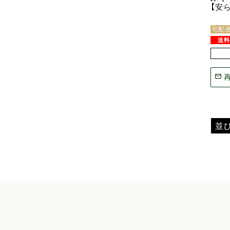
【安ら
宅配
並