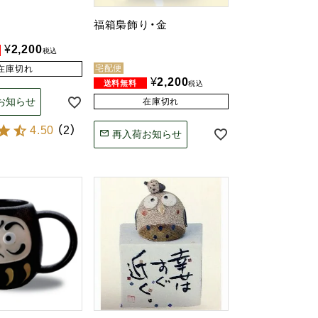
福箱梟飾り・金
¥
2,200
税込
宅配便
在庫切れ
¥
2,200
税込
お知らせ
在庫切れ
4.50
（
2
）
再入荷お知らせ