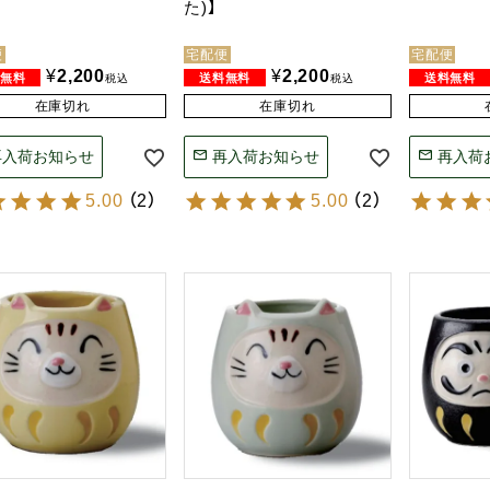
た)】
便
宅配便
宅配便
¥
2,200
¥
2,200
税込
税込
在庫切れ
在庫切れ
再入荷お知らせ
再入荷お知らせ
再入荷
5.00
（
2
）
5.00
（
2
）