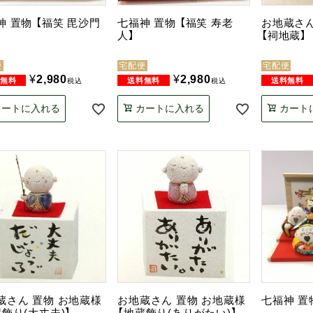
神 置物 【福笑 毘沙門
七福神 置物 【福笑 寿老
お地蔵さん
人】
【祠地蔵】
便
宅配便
宅配便
¥
2,980
¥
2,980
税込
税込
カートに入れる
カートに入れる
カート
蔵さん 置物 お地蔵様
お地蔵さん 置物 お地蔵様
七福神 置
蔵飾り(大丈夫)】
【地蔵飾り(ありがたい)】