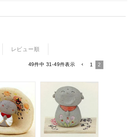
レビュー順
49
件中
31
-
49
件表示
1
2