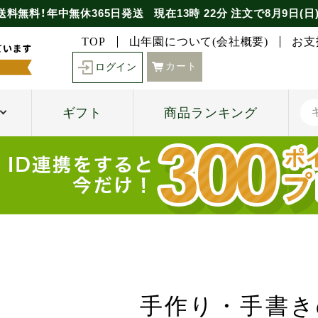
送料無料！年中無休365日発送
現在
13時
22分
注文で
8月9日(日
TOP
山年園について(会社概要)
お支
カート
ログイン
ギフト
商品ランキング
手作り・手書き