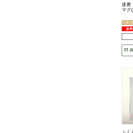
達磨
マグ(
宅配
ふく