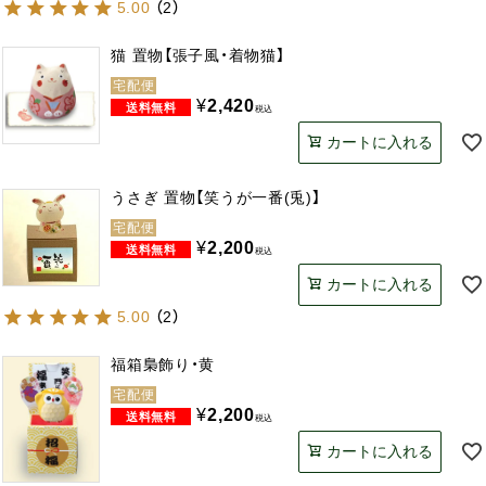
5.00
（
2
）
猫 置物【張子風・着物猫】
宅配便
¥
2,420
税込
カートに入れる
うさぎ 置物【笑うが一番(兎)】
宅配便
¥
2,200
税込
カートに入れる
5.00
（
2
）
福箱梟飾り・黄
宅配便
¥
2,200
税込
カートに入れる