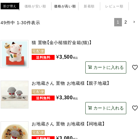
価格が安い順
価格が高い順
新着順
レビュー順
並び替え
1
2
49
件中
1
-
30
件表示
猫 置物【金小槌猫貯金箱(猫)】
宅配便
¥
3,500
税込
カートに入れる
お地蔵さん 置物 お地蔵様 【親子地蔵】
宅配便
¥
3,300
税込
カートに入れる
お地蔵さん 置物 お地蔵様 【祠地蔵】
宅配便
¥
3,080