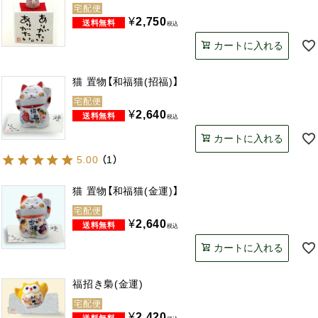
宅配便
¥
2,750
税込
カートに入れる
猫 置物【和福猫(招福)】
宅配便
¥
2,640
税込
カートに入れる
5.00
（
1
）
猫 置物【和福猫(金運)】
宅配便
¥
2,640
税込
カートに入れる
福招き梟(金運)
宅配便
¥
2,420