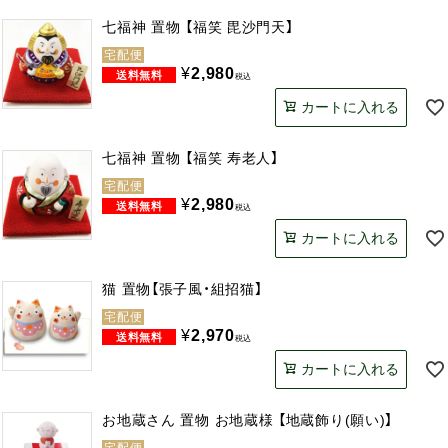
七福神 置物 【福笑 毘沙門天】
宅配便
¥
2,980
税込
カートに入れる
七福神 置物 【福笑 寿老人】
宅配便
¥
2,980
税込
カートに入れる
猫 置物【張子風・組招猫】
宅配便
¥
2,970
税込
カートに入れる
お地蔵さん 置物 お地蔵様 【地蔵飾り(願い)】