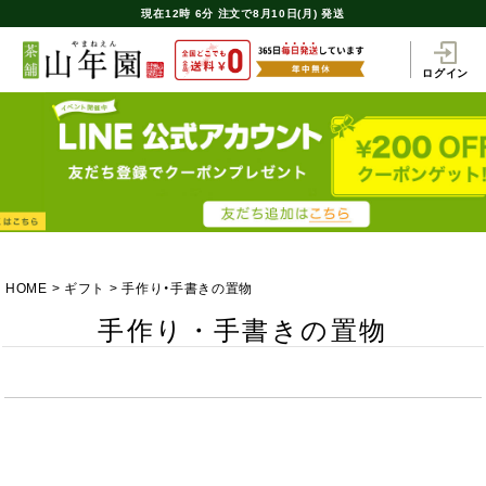
現在
12時
6分
注文で
8月10日(月) 発送
ログイン
HOME
ギフト
手作り・手書きの置物
手作り・手書きの置物