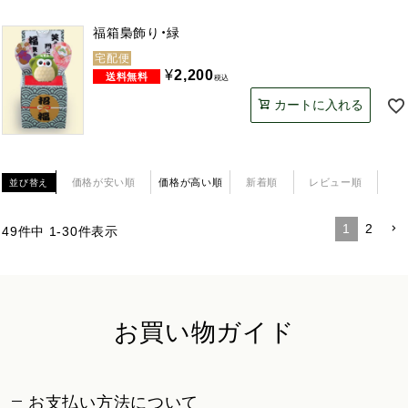
福箱梟飾り・緑
宅配便
¥
2,200
税込
カートに入れる
価格が安い順
価格が高い順
新着順
レビュー順
並び替え
1
2
49
件中
1
-
30
件表示
お買い物ガイド
お支払い方法について