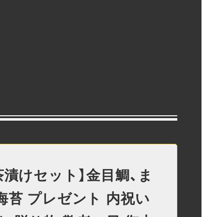
茶漬けセット】金目鯛、ま
海苔 プレゼント 内祝い