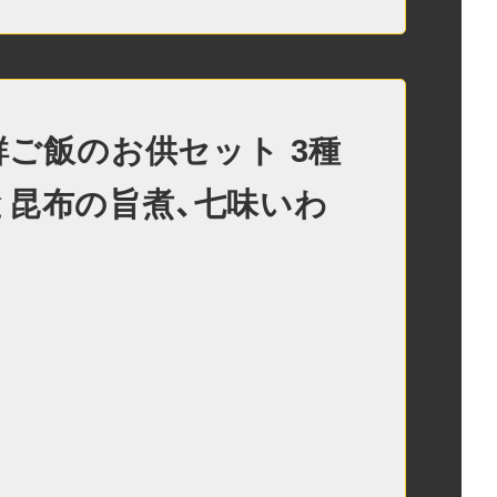
海鮮ご飯のお供セット 3種
と昆布の旨煮、七味いわ