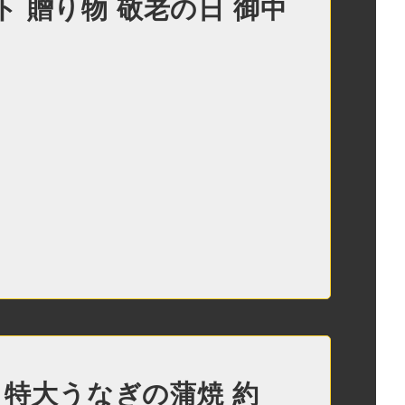
 贈り物 敬老の日 御中
産 特大うなぎの蒲焼 約