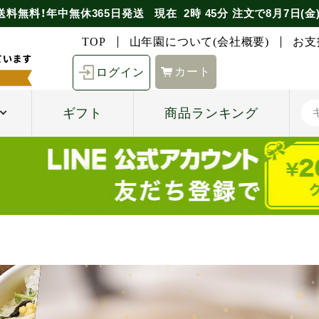
送料無料！年中無休365日発送
現在
2時
45分
注文で
8月7日(金
TOP
山年園について(会社概要)
お支
カート
ログイン
ギフト
商品ランキング