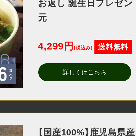
お返し 誕生日プレゼント
元
4,299円
送料無料
(税込み)
詳しくはこちら
【国産100%】鹿児島県