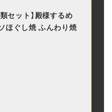
種類セット】殿様するめ
ソほぐし焼 ふんわり焼