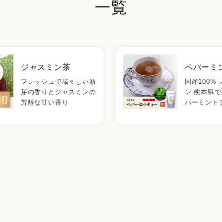
一覧
ジャスミン茶
ペパーミ
フレッシュで瑞々しい新
国産100%
芽の香りとジャスミンの
ン 熊本県
芳醇な甘い香り
パーミント