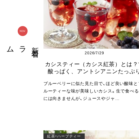
新
着
コ
ラム
2026/7/29
カシスティー（カシス紅茶）とは？
酸っぱく、アントシアニンたっぷ
ブルーベリーに似た見た目で、ほど良い酸味と
ルーティーな味が美味しいカシス。生で食べる
には向きませんが、ジュースやジャ…
紅茶・ハーブティー