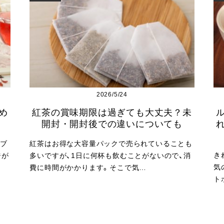
2026/5/24
め
紅茶の賞味期限は過ぎても大丈夫？未
】
開封・開封後での違いについても
ブ
紅茶はお得な大容量パックで売られていることも
き
ジが
多いですが、1日に何杯も飲むことがないので、消
気
費に時間がかかります。そこで気…
ト