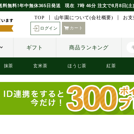
送料無料！年中無休365日発送
現在
7時
46分
注文で
8月8日(土
TOP
山年園について(会社概要)
お支
カート
ログイン
ギフト
商品ランキング
抹茶
玄米茶
ほうじ茶
紅茶