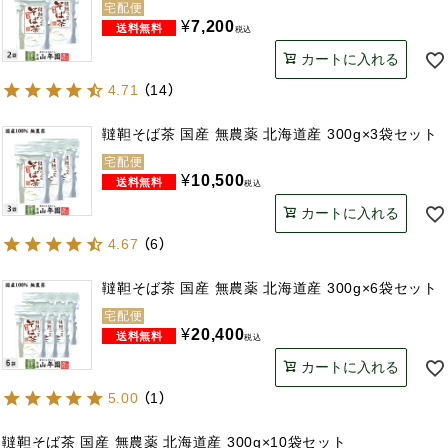
宅配便
¥
7,200
税込
カートに入れる
4.71
（
14
）
韃靼そば茶 国産 無農薬 北海道産 300g×3袋セット
宅配便
¥
10,500
税込
カートに入れる
4.67
（
6
）
韃靼そば茶 国産 無農薬 北海道産 300g×6袋セット
宅配便
¥
20,400
税込
カートに入れる
5.00
（
1
）
韃靼そば茶 国産 無農薬 北海道産 300g×10袋セット