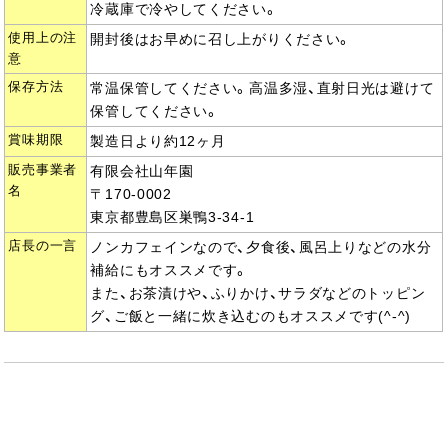
冷蔵庫で冷やしてください。
使用上の注
開封後はお早めに召し上がりください。
意
保存方法
常温保管してください。高温多湿、直射日光は避けて
保管してください。
賞味期限
製造日より約12ヶ月
販売事業者
有限会社山年園
名
〒170-0002
東京都豊島区巣鴨3-34-1
店長の一言
ノンカフェインなので、夕食後、風呂上りなどの水分
補給にもオススメです。
また、お茶漬けや、ふりかけ、サラダなどのトッピン
グ、ご飯と一緒に炊き込むのもオススメです(^-^)