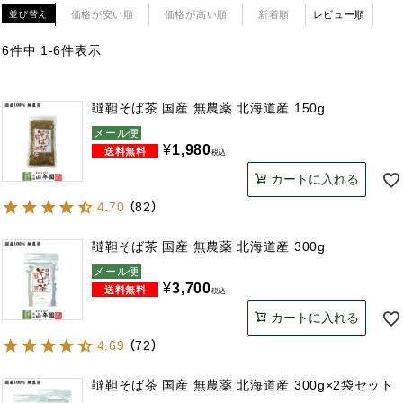
価格が安い順
価格が高い順
新着順
レビュー順
並び替え
6
件中
1
-
6
件表示
韃靼そば茶 国産 無農薬 北海道産 150g
メール便
¥
1,980
税込
カートに入れる
4.70
（
82
）
韃靼そば茶 国産 無農薬 北海道産 300g
メール便
¥
3,700
税込
カートに入れる
4.69
（
72
）
韃靼そば茶 国産 無農薬 北海道産 300g×2袋セット