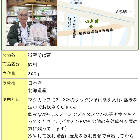
商品名
韃靼そば茶
商品区分
飲料
内容量
300g
原産地
日本産
北海道産
使用方法
マグカップに2～3杯のダッタンそば茶を入れ、熱湯を
注いでお飲みください。
飲みながら、スプーンでダッタンソバの実も食べちゃ
ってください。(ビタミンPやその他の有効成分が実の
方に残っています）
冷やして飲む場合は麦茶を飲む要領で煮出してから