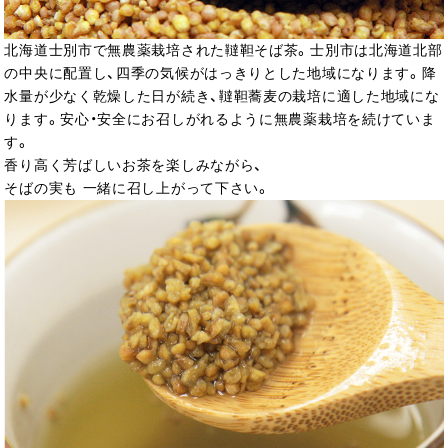
北海道士別市で無農薬栽培された韃靼そば茶。士別市は北海道北部
の中央に配置し、四季の気候がはっきりとした地域になります。降
水量が少なく乾燥した日が続き、韃靼蕎麦の栽培に適した地域にな
ります。安心・安全にお召しがれるように無農薬栽培を続けていま
す。
香り高く芳ばしいお茶を楽しみながら、
そばの実も 一緒に召し上がって下さい。