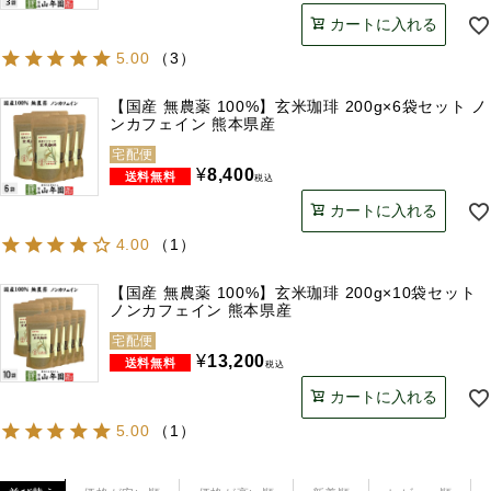
カートに入れる
5.00
（
3
）
【国産 無農薬 100%】玄米珈琲 200g×6袋セット ノ
ンカフェイン 熊本県産
宅配便
¥
8,400
税込
カートに入れる
4.00
（
1
）
【国産 無農薬 100%】玄米珈琲 200g×10袋セット
ノンカフェイン 熊本県産
宅配便
¥
13,200
税込
カートに入れる
5.00
（
1
）