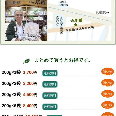
まとめて買うとお得です。
200g×1袋
1,700
買い物
円
送料無料
かごへ
200g×2袋
3,200
買い物
円
送料無料
かごへ
200g×3袋
4,500
買い物
円
送料無料
かごへ
200g×6袋
8,400
買い物
円
送料無料
かごへ