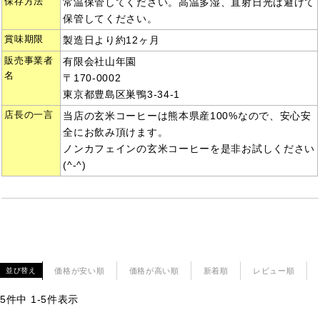
保存方法
常温保管してください。高温多湿、直射日光は避けて
保管してください。
賞味期限
製造日より約12ヶ月
販売事業者
有限会社山年園
名
〒170-0002
東京都豊島区巣鴨3-34-1
店長の一言
当店の玄米コーヒーは熊本県産100%なので、安心安
全にお飲み頂けます。
ノンカフェインの玄米コーヒーを是非お試しください
(^-^)
価格が安い順
価格が高い順
新着順
レビュー順
並び替え
5
件中
1
-
5
件表示