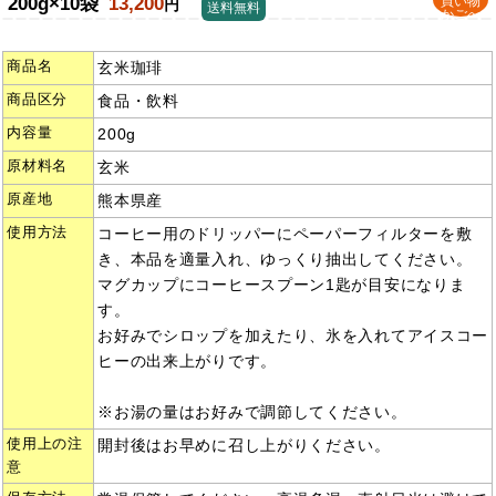
200g×10袋
13,200
買い物
円
送料無料
かごへ
商品名
玄米珈琲
商品区分
食品・飲料
内容量
200g
原材料名
玄米
原産地
熊本県産
使用方法
コーヒー用のドリッパーにペーパーフィルターを敷
き、本品を適量入れ、ゆっくり抽出してください。
マグカップにコーヒースプーン1匙が目安になりま
す。
お好みでシロップを加えたり、氷を入れてアイスコー
ヒーの出来上がりです。
※お湯の量はお好みで調節してください。
使用上の注
開封後はお早めに召し上がりください。
意