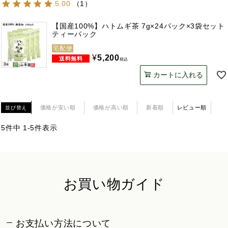
5.00
（
1
）
【国産100%】ハトムギ茶 7g×24パック×3袋セット
ティーパック
宅配便
¥
5,200
税込
カートに入れる
価格が安い順
価格が高い順
新着順
レビュー順
並び替え
5
件中
1
-
5
件表示
お買い物ガイド
お支払い方法について