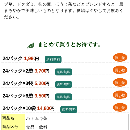
ブ草、ドクダミ、柿の葉、ほうじ茶などとブレンドすると一層
まろやかで美味しいものとなります。夏場は冷やしてお飲みく
ださい。
まとめて買うとお得です。
24パック
1,980
買い物
円
送料無料
かごへ
24パック×2袋
3,700
買い物
円
送料無料
かごへ
24パック×3袋
5,200
買い物
円
送料無料
かごへ
24パック×6袋
9,500
買い物
円
送料無料
かごへ
24パック×10袋
14,800
買い物
円
送料無料
かごへ
商品名
ハトムギ茶
商品区分
食品・飲料