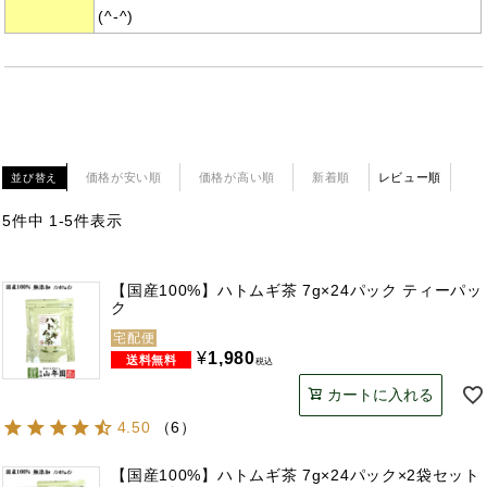
(^-^)
価格が安い順
価格が高い順
新着順
レビュー順
並び替え
5
件中
1
-
5
件表示
【国産100%】ハトムギ茶 7g×24パック ティーパッ
ク
宅配便
¥
1,980
税込
カートに入れる
4.50
（
6
）
【国産100%】ハトムギ茶 7g×24パック×2袋セット