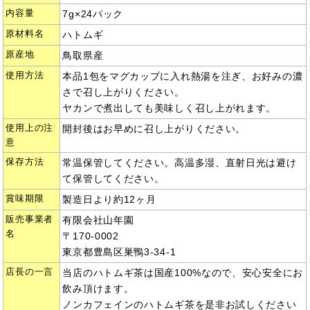
内容量
7g×24パック
原材料名
ハトムギ
原産地
鳥取県産
使用方法
本品1包をマグカップに入れ熱湯を注ぎ、お好みの濃
さで召し上がりください。
ヤカンで煮出しても美味しく召し上がれます。
使用上の注
開封後はお早めに召し上がりください。
意
保存方法
常温保管してください。高温多湿、直射日光は避け
て保管してください。
賞味期限
製造日より約12ヶ月
販売事業者
有限会社山年園
名
〒170-0002
東京都豊島区巣鴨3-34-1
店長の一言
当店のハトムギ茶は国産100%なので、安心安全にお
飲み頂けます。
ノンカフェインのハトムギ茶を是非お試しください