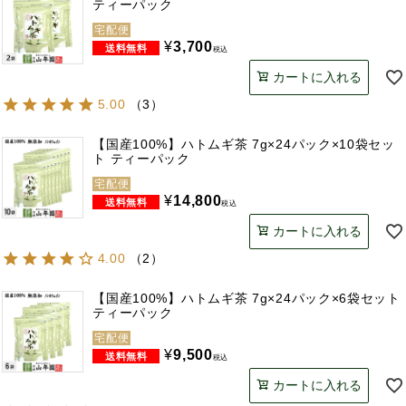
ティーパック
宅配便
¥
3,700
税込
カートに入れる
5.00
（
3
）
【国産100%】ハトムギ茶 7g×24パック×10袋セッ
ト ティーパック
宅配便
¥
14,800
税込
カートに入れる
4.00
（
2
）
【国産100%】ハトムギ茶 7g×24パック×6袋セット
ティーパック
宅配便
¥
9,500
税込
カートに入れる