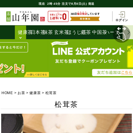
現在
2時
45分
注文で
8月8日(土) 発送
ログイン
健康茶
日本茶
抹茶
玄米茶
ほうじ茶
紅茶
中国茶
ハーブティ
HOME
お茶
健康茶
松茸茶
松茸茶