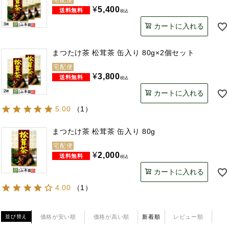
¥
5,400
税込
カートに入れる
まつたけ茶 松茸茶 缶入り 80g×2個セット
宅配便
¥
3,800
税込
カートに入れる
5.00
（
1
）
まつたけ茶 松茸茶 缶入り 80g
宅配便
¥
2,000
税込
カートに入れる
4.00
（
1
）
価格が安い順
価格が高い順
新着順
レビュー順
並び替え