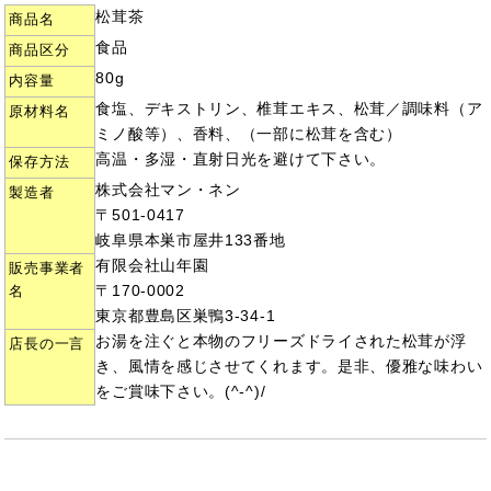
松茸茶
商品名
食品
商品区分
80g
内容量
食塩、デキストリン、椎茸エキス、松茸／調味料（ア
原材料名
ミノ酸等）、香料、（一部に松茸を含む）
高温・多湿・直射日光を避けて下さい。
保存方法
株式会社マン・ネン
製造者
〒501-0417
岐阜県本巣市屋井133番地
有限会社山年園
販売事業者
〒170-0002
名
東京都豊島区巣鴨3-34-1
お湯を注ぐと本物のフリーズドライされた松茸が浮
店長の一言
き、風情を感じさせてくれます。是非、優雅な味わい
をご賞味下さい。(^-^)/