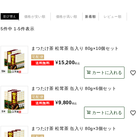
価格が安い順
価格が高い順
新着順
レビュー順
並び替え
5
件中
1
-
5
件表示
まつたけ茶 松茸茶 缶入り 80g×10個セット
宅配便
¥
15,200
税込
カートに入れる
まつたけ茶 松茸茶 缶入り 80g×6個セット
宅配便
¥
9,800
税込
カートに入れる
まつたけ茶 松茸茶 缶入り 80g×3個セット
宅配便