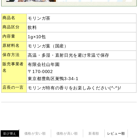
商品名
モリンガ茶
商品区分
飲料
内容量
1g×10包
原材料名
モリンガ葉（国産）
保存方法
高温・多湿・直射日光を避け常温で保存
販売事業者
有限会社山年園
名
〒170-0002
東京都豊島区巣鴨3-34-1
店長の一言
モリンガ特有の香りをお楽しみください(^-^)/
価格が安い順
価格が高い順
新着順
レビュー順
並び替え