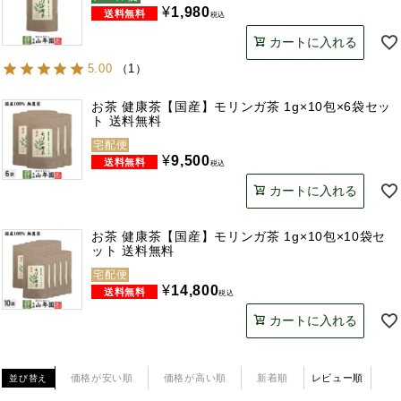
¥
1,980
税込
カートに入れる
5.00
（
1
）
お茶 健康茶【国産】モリンガ茶 1g×10包×6袋セッ
ト 送料無料
宅配便
¥
9,500
税込
カートに入れる
お茶 健康茶【国産】モリンガ茶 1g×10包×10袋セ
ット 送料無料
宅配便
¥
14,800
税込
カートに入れる
価格が安い順
価格が高い順
新着順
レビュー順
並び替え