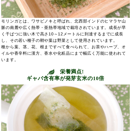
モリンガとは、ワサビノキと呼ばれ、北西部インドのヒマラヤ山
脈の南麓や広く熱帯・亜熱帯地域で栽培されています。成長が早
く干ばつに強い木で高さ10～12メートルに到達するまでに成長
し、その若い種子の鞘や葉は野菜として使用されています。
種から葉、茎、花、根まですべて食べられて、お茶やハーブ、オ
イルや香辛料に漢方、香水や化粧品にまで幅広く万能に使われて
います。
栄養満点!
ギャバ含有率が発芽玄米の10倍