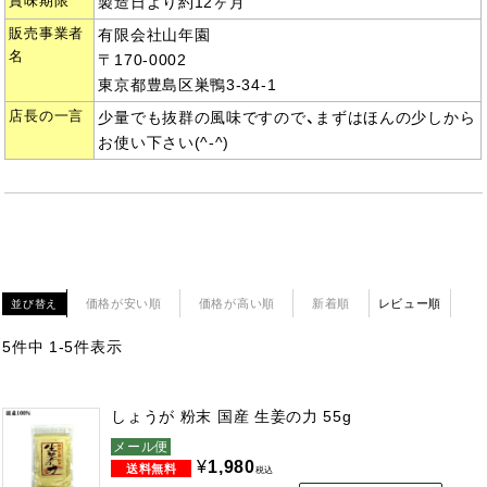
賞味期限
製造日より約12ヶ月
販売事業者
有限会社山年園
名
〒170-0002
東京都豊島区巣鴨3-34-1
店長の一言
少量でも抜群の風味ですので、まずはほんの少しから
お使い下さい(^-^)
価格が安い順
価格が高い順
新着順
レビュー順
並び替え
5
件中
1
-
5
件表示
しょうが 粉末 国産 生姜の力 55g
メール便
¥
1,980
税込