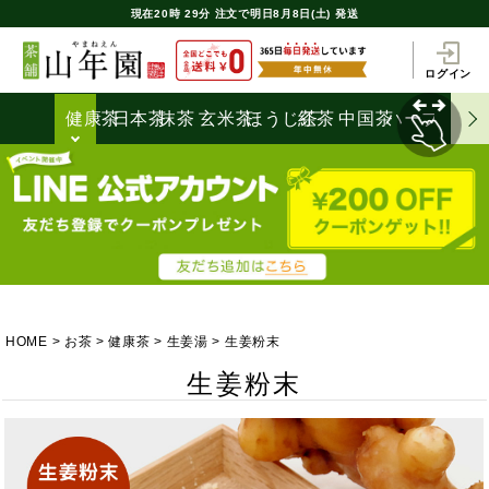
現在
20時
29分
注文で
明日8月8日(土) 発送
ログイン
健康茶
日本茶
抹茶
玄米茶
ほうじ茶
紅茶
中国茶
ハーブティ
HOME
お茶
健康茶
生姜湯
生姜粉末
生姜粉末