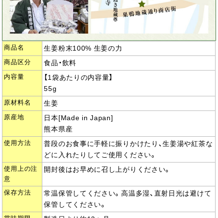
商品名
生姜粉末100% 生姜の力
商品区分
食品・飲料
内容量
【1袋あたりの内容量】
55g
原材料名
生姜
原産地
日本[Made in Japan]
熊本県産
使用方法
普段のお食事に手軽に振りかけたり、生姜湯や紅茶な
どに入れたりしてご使用ください。
使用上の注
開封後はお早めに召し上がりください。
意
保存方法
常温保管してください。高温多湿、直射日光は避けて
保管してください。