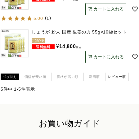
カートに入れる
5.00
（
1
）
しょうが 粉末 国産 生姜の力 55g×10袋セット
宅配便
¥
14,800
税込
カートに入れる
価格が安い順
価格が高い順
新着順
レビュー順
並び替え
5
件中
1
-
5
件表示
お買い物ガイド