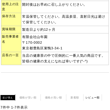
使用上の注
開封後はお早めに召し上がりください。
意
保存方法
常温保管してください。高温多湿、直射日光は避け
て保管してください。
賞味期限
製造日より約12ヶ月
販売事業者
有限会社山年園
名
〒170-0002
東京都豊島区巣鴨3-34-1
店長の一言
当店の健康茶の中で圧倒的に一番人気の商品です。
皆様の健康の支えになれば幸いです(^-^)
価格が安い順
価格が高い順
新着順
レビュー順
並び替え
7
件中
1
-
7
件表示