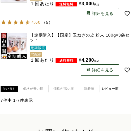
１回あたり
¥
3,000
税込
詳細を見る
4.60
（
5
）
【定期購入】【国産】玉ねぎの皮 粉末 100g×3袋セ
ット
定期販売
宅配便
１回あたり
¥
4,200
税込
詳細を見る
価格が安い順
価格が高い順
新着順
レビュー順
並び替え
7
件中
1
-
7
件表示