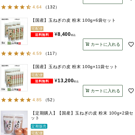
4.64
（
132
）
【国産】玉ねぎの皮 粉末 100g×6袋セット
宅配便
¥
8,400
税込
カートに入れる
4.59
（
117
）
【国産】玉ねぎの皮 粉末 100g×11袋セット
宅配便
¥
13,200
税込
カートに入れる
4.85
（
52
）
【定期購入】【国産】玉ねぎの皮 粉末 100g×2袋セ
ット
定期販売
宅配便