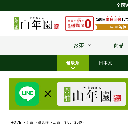
全国
お茶
食品
健康茶
日本茶
HOME
お茶
健康茶
甜茶（3.5g×20袋）