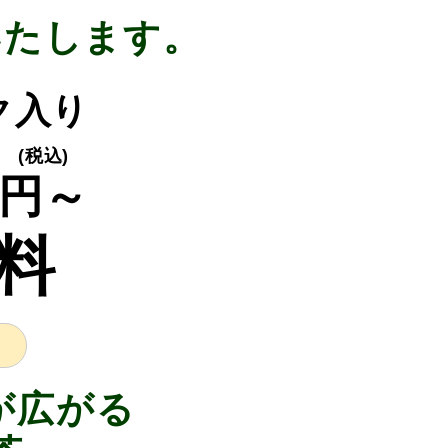
いたします。
ック入り
(税込)
円～
料
が広がる