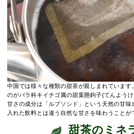
中国では様々な種類の甜茶が親しまれています
のがバラ科キイチゴ属の甜葉懸鈎子(てんようけ
甘さの成分は「ルブソシド」という天然の甘味
入れた飲料とは違う自然な甘さを味わうことが
甜茶のミネ