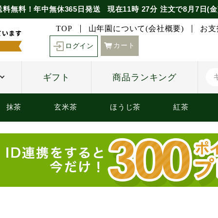
送料無料！年中無休365日発送
現在
11時
27分
注文で
8月7日(金
TOP
山年園について(会社概要)
お支
カート
ログイン
ギフト
商品ランキング
抹茶
玄米茶
ほうじ茶
紅茶