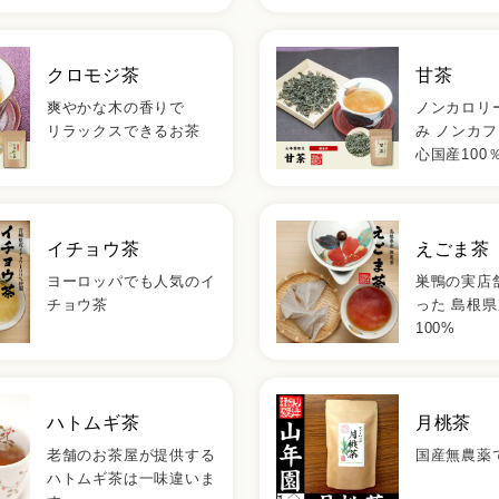
クロモジ茶
甘茶
爽やかな木の香りで
ノンカロリ
リラックスできるお茶
み ノンカ
心国産100
イチョウ茶
えごま茶
ヨーロッパでも人気のイ
巣鴨の実店
チョウ茶
った 島根
100%
ハトムギ茶
月桃茶
老舗のお茶屋が提供する
国産無農薬
ハトムギ茶は一味違いま