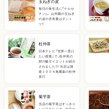
玉ねぎの皮
毎日の食生活に「ケルセ
チン」。 山年園の玉ねぎ
の皮の含有量はダント
ツ！
杜仲茶
日本テレビ『世界一受け
たい授業』で、杜仲茶の
胆汁酸ダイエットが紹介
されました！！ 当店は国
産１００％無農薬の杜仲
茶！！
菊芋茶
当店の菊芋茶はすっきり