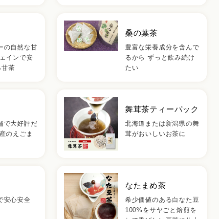
桑の葉茶
ーの自然な甘
豊富な栄養成分を含んで
フェインで安
るから ずっと飲み続け
％甘茶
たい
舞茸茶ティーパック
舗で大好評だ
北海道または新潟県の舞
県産のえごま
茸がおいしいお茶に
なたまめ茶
で安心安全
希少価値のある白なた豆
100%をサヤごと焙煎を