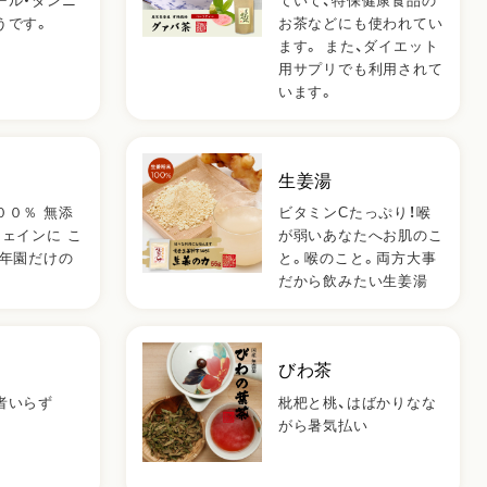
ール・タンニ
ていて、特保健康食品の
うです。
お茶などにも使われてい
ます。 また、ダイエット
用サプリでも利用されて
います。
生姜湯
００％ 無添
ビタミンCたっぷり！喉
フェインに こ
が弱いあなたへお肌のこ
山年園だけの
と。喉のこと。両方大事
だから飲みたい生姜湯
びわ茶
者いらず
枇杷と桃、はばかりなな
がら暑気払い