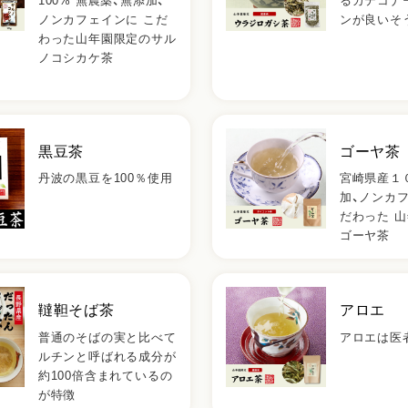
100% 無農薬、無添加、
るカテコナ
ノンカフェインに こだ
ンが良いそ
わった山年園限定のサル
ノコシカケ茶
黒豆茶
ゴーヤ茶
丹波の黒豆を100％使用
宮崎県産１
加、ノンカ
だわった 
ゴーヤ茶
韃靼そば茶
アロエ
普通のそばの実と比べて
アロエは医
ルチンと呼ばれる成分が
約100倍含まれているの
が特徴