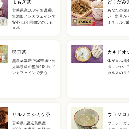
よもぎ茶
どくだみ
宮崎県産100％ 無農薬、
あなたの健
無添加ノンカフェインで
い 野草か
安心 山年園限定のよも
ミネラル、
ぎ茶
熊笹茶
カキドオ
無農薬栽培 宮崎県産・鹿
体が喜ぶ成
児島県産の熊笹100% ノ
ポニンや、
ンカフェインで安心
カルスのリ
サルノコシカケ茶
ウラジロ
宮崎県・鹿児島県産
ウラジロガ