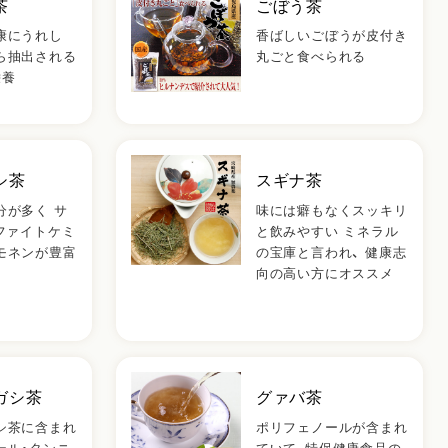
茶
ごぼう茶
康にうれし
香ばしいごぼうが皮付き
ら抽出される
丸ごと食べられる
栄養
シ茶
スギナ茶
分が多く サ
味には癖もなくスッキリ
 ファイトケミ
と飲みやすい ミネラル
モネンが豊富
の宝庫と言われ、 健康志
向の高い方にオススメ
ガシ茶
グァバ茶
シ茶に含まれ
ポリフェノールが含まれ