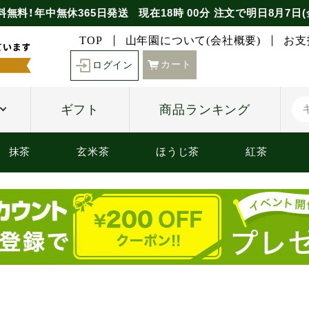
料無料！年中無休365日発送
現在
18時
00分
注文で
明日8月7日(
TOP
山年園について(会社概要)
お支
カート
ログイン
ギフト
商品ランキング
抹茶
玄米茶
ほうじ茶
紅茶