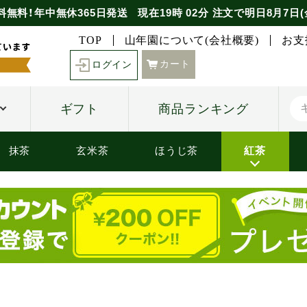
料無料！年中無休365日発送
現在
19時
02分
注文で
明日8月7日(
TOP
山年園について(会社概要)
お支
カート
ログイン
ギフト
商品ランキング
抹茶
玄米茶
ほうじ茶
紅茶