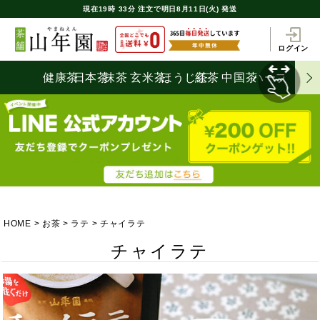
現在
19時
33分
注文で
明日8月11日(火) 発送
ログイン
健康茶
日本茶
抹茶
玄米茶
ほうじ茶
紅茶
中国茶
ハーブティ
HOME
お茶
ラテ
チャイラテ
チャイラテ