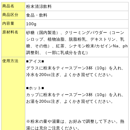
商品名
粉末清涼飲料
商品区分
食品・飲料
内容量
100g
原材料名
砂糖（国内製造）、クリーミングパウダー（コーン
シロップ、植物油脂、脱脂粉乳、デキストリン、乳
糖、その他）、紅茶、シナモン粉末/カゼインNa、ph
調整剤、（一部に乳成分を含む）
使用方法
■アイス■
グラスに粉末をティースプーン3杯（10g）を入れ、
冷水を200cc注ぎ、よくかき混ぜてください。
■ホット■
カップに粉末をティースプーン3杯（10g）を入れ、
お湯を200cc注ぎ、よくかき混ぜてください。
※粉末の量や湯量は、お好みで調整して下さい。熱
湯には充分ご注意ください。