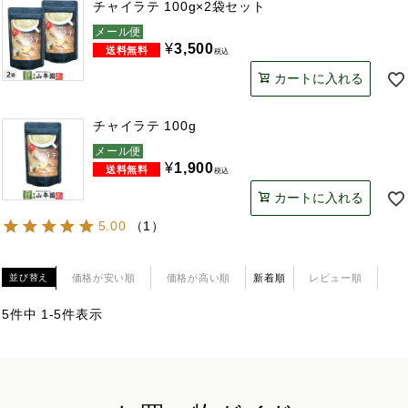
チャイラテ 100g×2袋セット
メール便
¥
3,500
税込
カートに入れる
チャイラテ 100g
メール便
¥
1,900
税込
カートに入れる
5.00
（
1
）
価格が安い順
価格が高い順
新着順
レビュー順
並び替え
5
件中
1
-
5
件表示