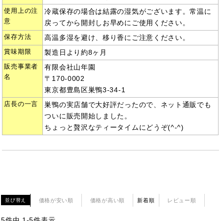
使用上の注
冷蔵保存の場合は結露の湿気がございます。常温に
意
戻ってから開封しお早めにご使用ください。
保存方法
高温多湿を避け、移り香にご注意ください。
賞味期限
製造日より約8ヶ月
販売事業者
有限会社山年園
名
〒170-0002
東京都豊島区巣鴨3-34-1
店長の一言
巣鴨の実店舗で大好評だったので、ネット通販でも
ついに販売開始しました。
ちょっと贅沢なティータイムにどうぞ(^-^)
価格が安い順
価格が高い順
新着順
レビュー順
並び替え
5
件中
1
-
5
件表示