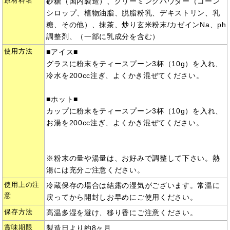
原材料名
砂糖（国内製造）、クリーミングパウダー（コーン
シロップ、植物油脂、脱脂粉乳、デキストリン、乳
糖、その他）、抹茶、炒り玄米粉末/カゼインNa、ph
調整剤、（一部に乳成分を含む）
使用方法
■アイス■
グラスに粉末をティースプーン3杯（10g）を入れ、
冷水を200cc注ぎ、よくかき混ぜてください。
■ホット■
カップに粉末をティースプーン3杯（10g）を入れ、
お湯を200cc注ぎ、よくかき混ぜてください。
※粉末の量や湯量は、お好みで調整して下さい。熱
湯には充分ご注意ください。
使用上の注
冷蔵保存の場合は結露の湿気がございます。常温に
意
戻ってから開封しお早めにご使用ください。
保存方法
高温多湿を避け、移り香にご注意ください。
賞味期限
製造日より約8ヶ月