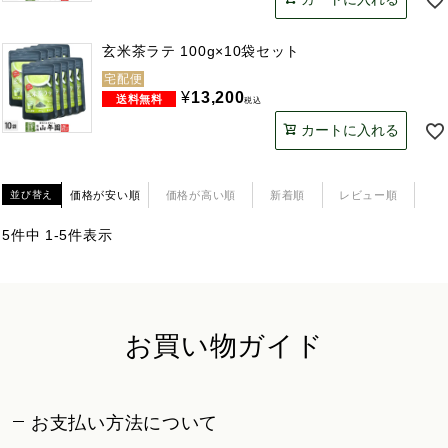
玄米茶ラテ 100g×10袋セット
宅配便
¥
13,200
税込
カートに入れる
価格が安い順
価格が高い順
新着順
レビュー順
並び替え
5
件中
1
-
5
件表示
お買い物ガイド
お支払い方法について