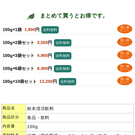
まとめて買うとお得です。
買い物
100g×1袋
1,900
円
送料無料
かごへ
買い物
100g×2袋セット
3,500
円
送料無料
かごへ
買い物
100g×3袋セット
4,900
円
送料無料
かごへ
買い物
100g×6袋セット
8,400
円
送料無料
かごへ
買い物
100g×10袋セット
13,200
円
送料無料
かごへ
商品名
粉末清涼飲料
商品区分
食品・飲料
内容量
100g