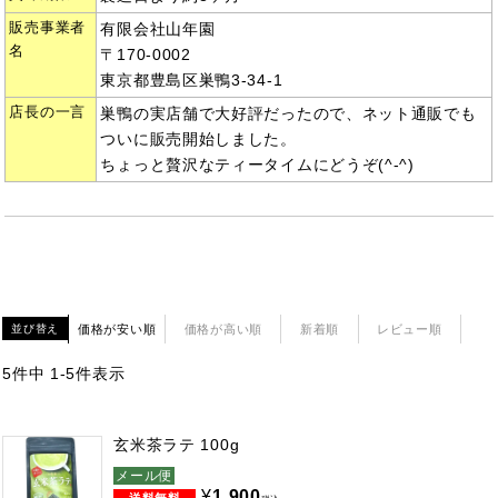
販売事業者
有限会社山年園
名
〒170-0002
東京都豊島区巣鴨3-34-1
店長の一言
巣鴨の実店舗で大好評だったので、ネット通販でも
ついに販売開始しました。
ちょっと贅沢なティータイムにどうぞ(^-^)
価格が安い順
価格が高い順
新着順
レビュー順
並び替え
5
件中
1
-
5
件表示
玄米茶ラテ 100g
メール便
¥
1,900