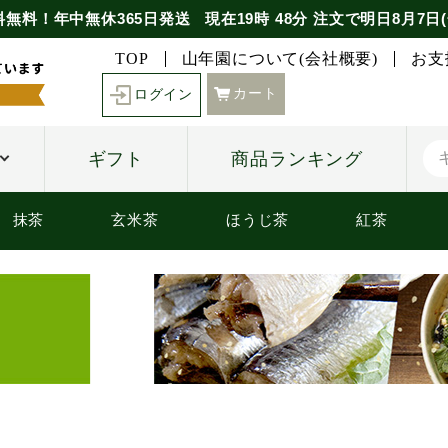
料無料！年中無休365日発送
現在
19時
48分
注文で
明日8月7日(
TOP
山年園について(会社概要)
お支
カート
ログイン
ギフト
商品ランキング
抹茶
玄米茶
ほうじ茶
紅茶