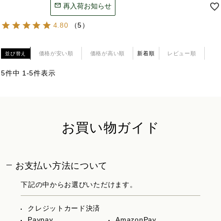
再入荷お知らせ
4.80
（
5
）
価格が安い順
価格が高い順
新着順
レビュー順
並び替え
5
件中
1
-
5
件表示
お買い物ガイド
お支払い方法について
下記の中からお選びいただけます。
クレジットカード決済
Paypay
AmazonPay