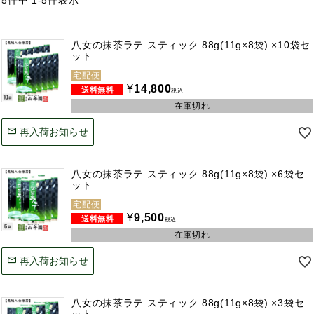
5
件中
1
-
5
件表示
八女の抹茶ラテ スティック 88g(11g×8袋) ×10袋セ
ット
宅配便
¥
14,800
税込
在庫切れ
再入荷お知らせ
八女の抹茶ラテ スティック 88g(11g×8袋) ×6袋セ
ット
宅配便
¥
9,500
税込
在庫切れ
再入荷お知らせ
八女の抹茶ラテ スティック 88g(11g×8袋) ×3袋セ