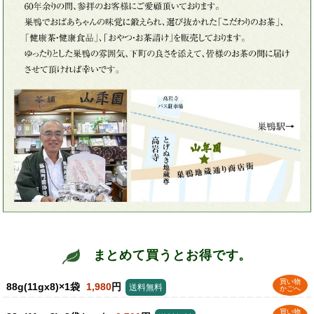
まとめて買うとお得です。
買い物
88g(11gx8)×1袋
1,980
円
送料無料
かごへ
買い物