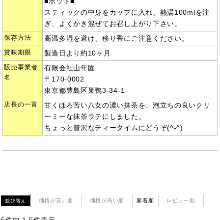
■ホット■
スティックの中身をカップに入れ、熱湯100mlを注
ぎ、よくかき混ぜてお召し上がり下さい。
保存方法
高温多湿を避け、移り香にご注意ください。
賞味期限
製造日より約10ヶ月
販売事業者
有限会社山年園
名
〒170-0002
東京都豊島区巣鴨3-34-1
店長の一言
甘くほろ苦い八女の濃い抹茶を、泡立ちの良いクリ
ーミーな抹茶ラテにしました。
ちょっと贅沢なティータイムにどうぞ(^-^)
価格が安い順
価格が高い順
新着順
レビュー順
並び替え