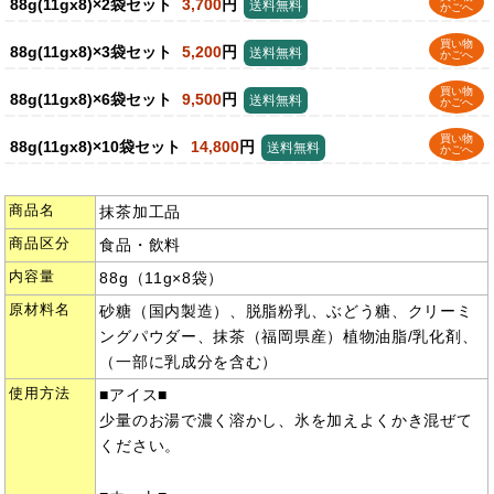
88g(11gx8)×2袋セット
3,700
円
送料無料
かごへ
買い物
88g(11gx8)×3袋セット
5,200
円
送料無料
かごへ
買い物
88g(11gx8)×6袋セット
9,500
円
送料無料
かごへ
買い物
88g(11gx8)×10袋セット
14,800
円
送料無料
かごへ
商品名
抹茶加工品
商品区分
食品・飲料
内容量
88g（11g×8袋）
原材料名
砂糖（国内製造）、脱脂粉乳、ぶどう糖、クリーミ
ングパウダー、抹茶（福岡県産）植物油脂/乳化剤、
（一部に乳成分を含む）
使用方法
■アイス■
少量のお湯で濃く溶かし、氷を加えよくかき混ぜて
ください。