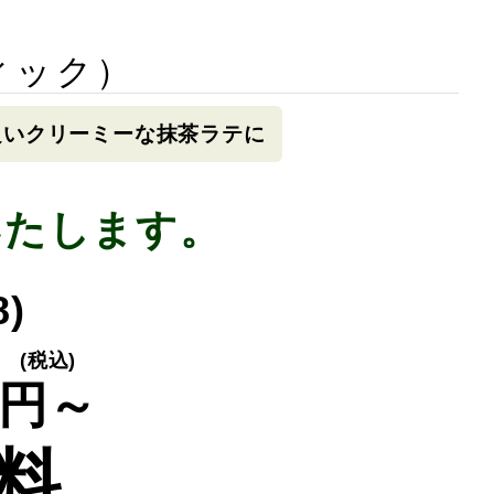
ィック）
良いクリーミーな抹茶ラテに
いたします。
8)
(税込)
円～
料