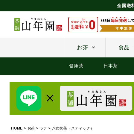
全国送
お茶
食品
健康茶
日本茶
HOME
お茶
ラテ
八女抹茶（スティック）