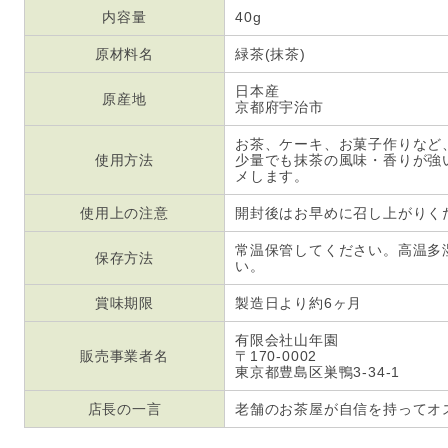
内容量
40g
原材料名
緑茶(抹茶)
日本産
原産地
京都府宇治市
お茶、ケーキ、お菓子作りなど
使用方法
少量でも抹茶の風味・香りが強
メします。
使用上の注意
開封後はお早めに召し上がりく
常温保管してください。高温多
保存方法
い。
賞味期限
製造日より約6ヶ月
有限会社山年園
販売事業者名
〒170-0002
東京都豊島区巣鴨3-34-1
店長の一言
老舗のお茶屋が自信を持ってオス