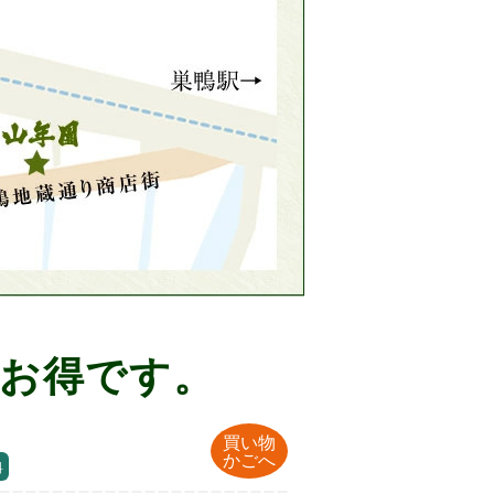
お得です。
買い物
かごへ
料