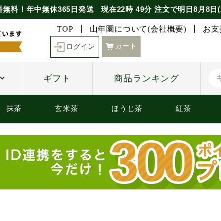
料無料！年中無休365日発送
現在
22時
49分
注文で
明日8月8日(
TOP
山年園について(会社概要)
お支
カート
ログイン
ギフト
商品ランキング
抹茶
玄米茶
ほうじ茶
紅茶