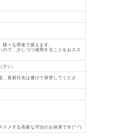
、様々な用途で扱えます。
いので、少しづつ使用することをおスス
ださい。
湿、直射日光は避けて保管してくださ
スメする高級な宇治のお抹茶です(^-^)