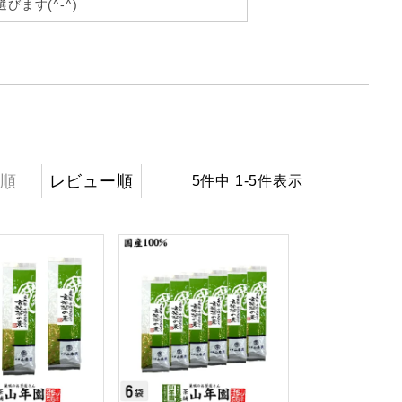
ます(^-^)
順
レビュー順
5
件中
1
-
5
件表示