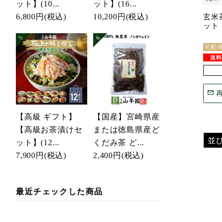
ット】(10...
ット】(16...
6,800円
(税込)
10,200円
(税込)
玄米茶
ット
宅配
【高級 ギフト】
【国産】宮崎県産
【高級お茶漬けセ
または徳島県産ど
並
ット】(12...
くだみ茶 ど...
7,900円
(税込)
2,400円
(税込)
最近チェックした商品