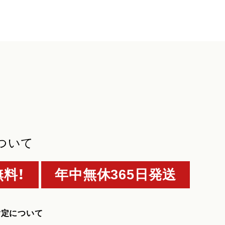
ついて
料！
年中無休365日発送
指定について