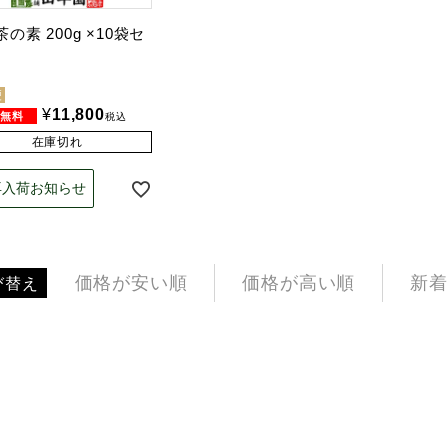
の素 200g ×10袋セ
便
¥
11,800
税込
在庫切れ
再入荷お知らせ
価格が安い順
価格が高い順
新着
び替え