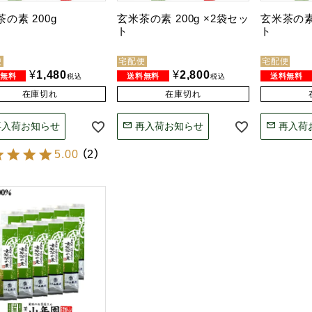
の素 200g
玄米茶の素 200g ×2袋セッ
玄米茶の素 
ト
ト
便
宅配便
宅配便
¥
1,480
¥
2,800
税込
税込
在庫切れ
在庫切れ
再入荷お知らせ
再入荷お知らせ
再入荷
5.00
（
2
）