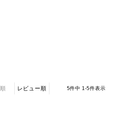
順
レビュー順
5
件中
1
-
5
件表示