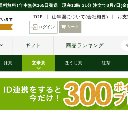
送料無料！年中無休365日発送
現在
13時
31分
注文で
8月7日(金
TOP
山年園について(会社概要)
お支
カート
ログイン
ギフト
商品ランキング
抹茶
玄米茶
ほうじ茶
紅茶
素