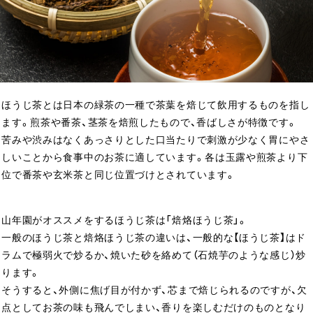
ほうじ茶とは日本の緑茶の一種で茶葉を焙じて飲用するものを指し
ます。煎茶や番茶、茎茶を焙煎したもので、香ばしさが特徴です。
苦みや渋みはなくあっさりとした口当たりで刺激が少なく胃にやさ
しいことから食事中のお茶に適しています。各は玉露や煎茶より下
位で番茶や玄米茶と同じ位置づけとされています。
山年園がオススメをするほうじ茶は「焙烙ほうじ茶」。
一般のほうじ茶と焙烙ほうじ茶の違いは、一般的な【ほうじ茶】はド
ラムで極弱火で炒るか、焼いた砂を絡めて（石焼芋のような感じ）炒
ります。
そうすると、外側に焦げ目が付かず、芯まで焙じられるのですが、欠
点としてお茶の味も飛んでしまい、香りを楽しむだけのものとなり