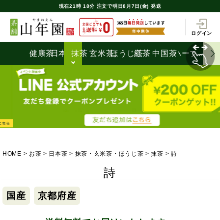
現在
21時
18分
注文で
明日8月7日(金) 発送
ログイン
健康茶
日本茶
抹茶
玄米茶
ほうじ茶
紅茶
中国茶
ハーブティ
HOME
お茶
日本茶
抹茶・玄米茶・ほうじ茶
抹茶
詩
詩
国産
京都府産