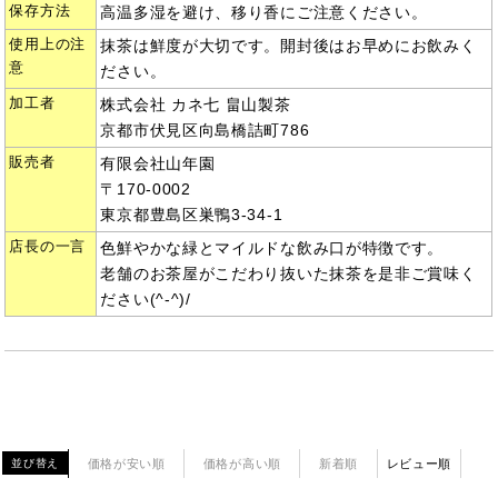
保存方法
高温多湿を避け、移り香にご注意ください。
使用上の注
抹茶は鮮度が大切です。開封後はお早めにお飲みく
意
ださい。
加工者
株式会社 カネ七 畠山製茶
京都市伏見区向島橋詰町786
販売者
有限会社山年園
〒170-0002
東京都豊島区巣鴨3-34-1
店長の一言
色鮮やかな緑とマイルドな飲み口が特徴です。
老舗のお茶屋がこだわり抜いた抹茶を是非ご賞味く
ださい(^-^)/
価格が安い順
価格が高い順
新着順
レビュー順
並び替え