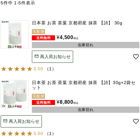
5
件中
1
-
5
件表示
日本茶 お茶 茶葉 京都府産 抹茶 【詩】 30g
宅配便
¥
4,500
税込
在庫切れ
再入荷お知らせ
5.00
（
1
）
日本茶 お茶 茶葉 京都府産 抹茶 【詩】30g×2袋セ
ット
宅配便
¥
8,800
税込
在庫切れ
再入荷お知らせ
5.00
（
1
）