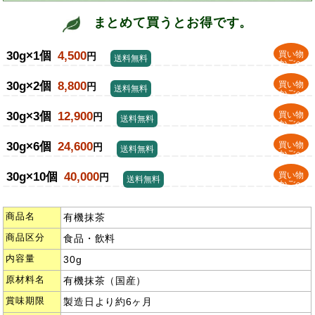
まとめて買うとお得です。
30g×1個
4,500
買い物
円
送料無料
かごへ
30g×2個
8,800
買い物
円
送料無料
かごへ
30g×3個
12,900
買い物
円
送料無料
かごへ
30g×6個
24,600
買い物
円
送料無料
かごへ
30g×10個
40,000
買い物
円
送料無料
かごへ
商品名
有機抹茶
商品区分
食品・飲料
内容量
30g
原材料名
有機抹茶（国産）
賞味期限
製造日より約6ヶ月