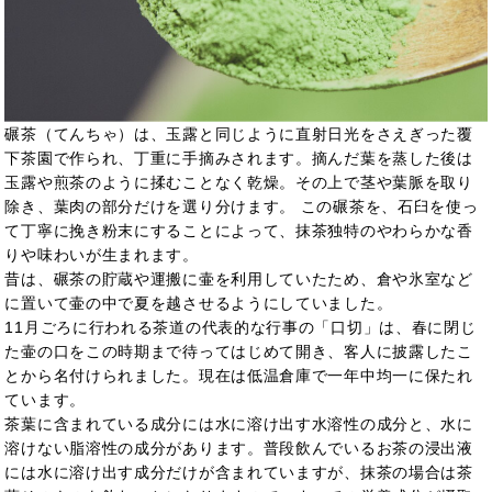
碾茶（てんちゃ）は、玉露と同じように直射日光をさえぎった覆
下茶園で作られ、丁重に手摘みされます。摘んだ葉を蒸した後は
玉露や煎茶のように揉むことなく乾燥。その上で茎や葉脈を取り
除き、葉肉の部分だけを選り分けます。 この碾茶を、石臼を使っ
て丁寧に挽き粉末にすることによって、抹茶独特のやわらかな香
りや味わいが生まれます。
昔は、碾茶の貯蔵や運搬に壷を利用していたため、倉や氷室など
に置いて壷の中で夏を越させるようにしていました。
11月ごろに行われる茶道の代表的な行事の「口切」は、春に閉じ
た壷の口をこの時期まで待ってはじめて開き、客人に披露したこ
とから名付けられました。現在は低温倉庫で一年中均一に保たれ
ています。
茶葉に含まれている成分には水に溶け出す水溶性の成分と、水に
溶けない脂溶性の成分があります。普段飲んでいるお茶の浸出液
には水に溶け出す成分だけが含まれていますが、抹茶の場合は茶