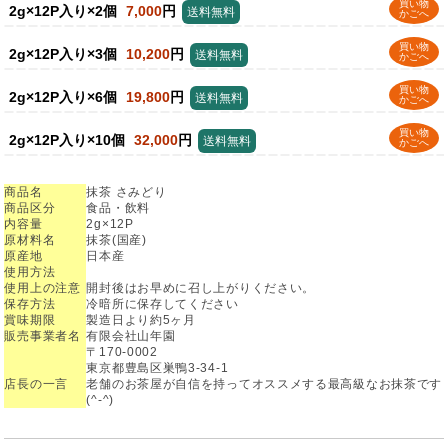
買い物
2g×12P入り×2個
7,000
円
送料無料
かごへ
買い物
2g×12P入り×3個
10,200
円
送料無料
かごへ
買い物
2g×12P入り×6個
19,800
円
送料無料
かごへ
買い物
2g×12P入り×10個
32,000
円
送料無料
かごへ
商品名
抹茶 さみどり
商品区分
食品・飲料
内容量
2g×12P
原材料名
抹茶(国産)
原産地
日本産
使用方法
使用上の注意
開封後はお早めに召し上がりください。
保存方法
冷暗所に保存してください
賞味期限
製造日より約5ヶ月
販売事業者名
有限会社山年園
〒170-0002
東京都豊島区巣鴨3-34-1
店長の一言
老舗のお茶屋が自信を持ってオススメする最高級なお抹茶です
(^-^)