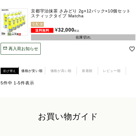
京都宇治抹茶 さみどり 2g×12パック×10個セット
スティックタイプ Matcha
宅配便
¥
32,000
税込
在庫切れ
再入荷お知らせ
価格が安い順
価格が高い順
新着順
レビュー順
並び替え
5
件中
1
-
5
件表示
お買い物ガイド