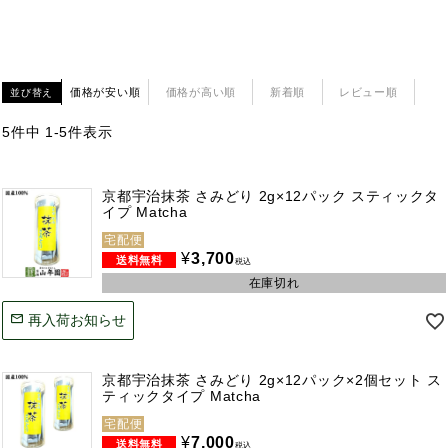
価格が安い順
価格が高い順
新着順
レビュー順
並び替え
5
件中
1
-
5
件表示
京都宇治抹茶 さみどり 2g×12パック スティックタ
イプ Matcha
宅配便
¥
3,700
税込
在庫切れ
再入荷お知らせ
京都宇治抹茶 さみどり 2g×12パック×2個セット ス
ティックタイプ Matcha
宅配便
¥
7,000
税込