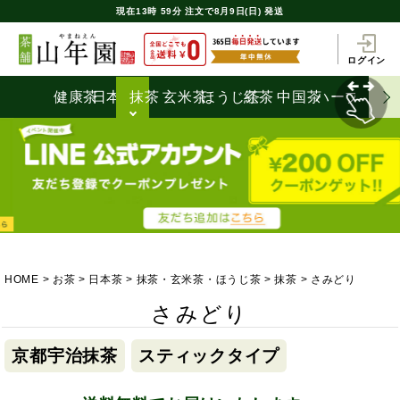
現在
13時
59分
注文で
8月9日(日) 発送
ログイン
健康茶
日本茶
抹茶
玄米茶
ほうじ茶
紅茶
中国茶
ハーブティ
HOME
お茶
日本茶
抹茶・玄米茶・ほうじ茶
抹茶
さみどり
さみどり
京都宇治抹茶
スティックタイプ