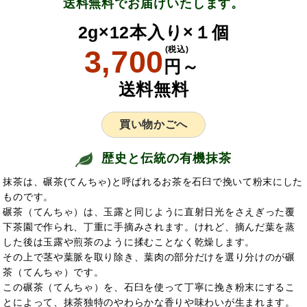
送料無料でお届けいたします。
2g×12本入り×１個
3,700
(税込)
円～
送料無料
買い物かごへ
歴史と伝統の有機抹茶
抹茶は、碾茶(てんちゃ)と呼ばれるお茶を石臼で挽いて粉末にした
ものです。
碾茶（てんちゃ）は、玉露と同じように直射日光をさえぎった覆
下茶園で作られ、丁重に手摘みされます。けれど、摘んだ葉を蒸
した後は玉露や煎茶のように揉むことなく乾燥します。
その上で茎や葉脈を取り除き、葉肉の部分だけを選り分けのが碾
茶（てんちゃ）です。
この碾茶（てんちゃ）を、石臼を使って丁寧に挽き粉末にするこ
とによって、抹茶独特のやわらかな香りや味わいが生まれます。