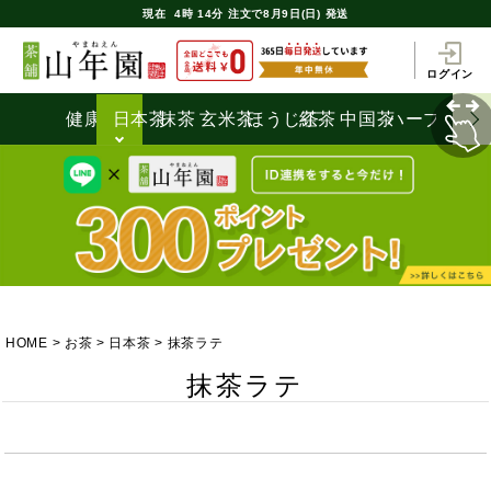
現在
4時
14分
注文で
8月9日(日) 発送
ログイン
健康茶
日本茶
抹茶
玄米茶
ほうじ茶
紅茶
中国茶
ハーブティ
HOME
お茶
日本茶
抹茶ラテ
抹茶ラテ