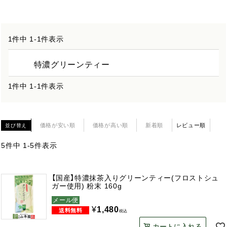
1
件中
1
-
1
件表示
特濃グリーンティー
1
件中
1
-
1
件表示
価格が安い順
価格が高い順
新着順
レビュー順
並び替え
5
件中
1
-
5
件表示
【国産】特濃抹茶入りグリーンティー(フロストシュ
ガー使用) 粉末 160g
メール便
¥
1,480
税込
カートに入れる