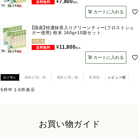
¥
7,800
税込
カートに入れる
【国産】特濃抹茶入りグリーンティー(フロストシュ
ガー使用) 粉末 160g×10袋セット
宅配便
¥
11,800
税込
カートに入れる
価格が安い順
価格が高い順
新着順
レビュー順
並び替え
5
件中
1
-
5
件表示
お買い物ガイド