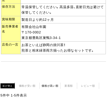
意
保存方法
常温保管してください。高温多湿、直射日光は避けて
保管してください。
賞味期限
製造日より約12ヶ月
販売事業者
有限会社山年園
名
〒170-0002
東京都豊島区巣鴨3-34-1
店長の一言
お茶といえば静岡の掛川茶！
煎茶と粉末緑茶両方揃ったお得なセットです。
価格が安い順
価格が高い順
新着順
レビュー順
並び替え
5
件中
1
-
5
件表示