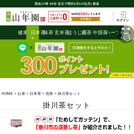
現在
17時
09分
注文で
明日8月10日(月) 発送
ログイン
健康茶
日本茶
抹茶
玄米茶
ほうじ茶
紅茶
中国茶
ハーブティ
HOME
お茶
日本茶
煎茶
掛川茶セット
掛川茶セット