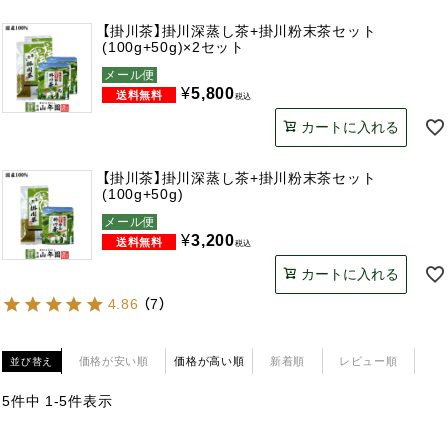
【掛川茶】掛川深蒸し茶+掛川粉末茶セット
(100g+50g)×2セット
メール便
¥
5,800
税込
カートに入れる
【掛川茶】掛川深蒸し茶+掛川粉末茶セット
(100g+50g)
メール便
¥
3,200
税込
カートに入れる
4.86
（
7
）
価格が安い順
価格が高い順
新着順
レビュー順
並び替え
5
件中
1
-
5
件表示