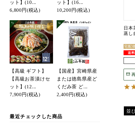
ット】(10...
ット】(16...
6,800円
(税込)
10,200円
(税込)
日本
蒸し自
宅配
【高級 ギフト】
【国産】宮崎県産
【高級お茶漬けセ
または徳島県産ど
ット】(12...
くだみ茶 ど...
7,900円
(税込)
2,400円
(税込)
並
最近チェックした商品