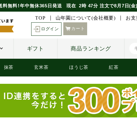
送料無料！年中無休365日発送
現在
2時
47分
注文で
8月7日(金
TOP
山年園について(会社概要)
お支
カート
ログイン
ギフト
商品ランキング
抹茶
玄米茶
ほうじ茶
紅茶