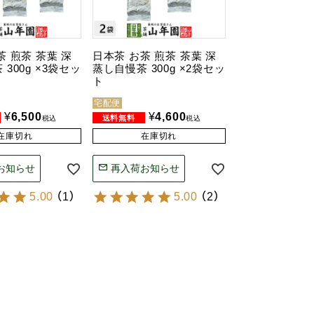
茶 煎茶 茶葉 深
日本茶 お茶 煎茶 茶葉 深
300g ×3袋セッ
蒸し自慢茶 300g ×2袋セッ
ト
宅配便
¥
6,500
¥
4,600
税込
税込
在庫切れ
在庫切れ
お知らせ
再入荷お知らせ
5.00
（
1
）
5.00
（
2
）