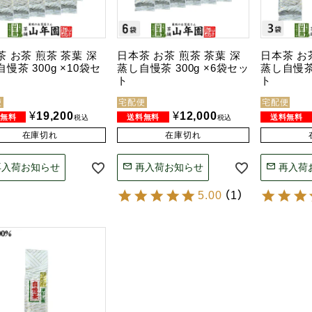
茶 お茶 煎茶 茶葉 深
日本茶 お茶 煎茶 茶葉 深
日本茶 お
慢茶 300g ×10袋セ
蒸し自慢茶 300g ×6袋セッ
蒸し自慢茶 
ト
ト
便
宅配便
宅配便
¥
19,200
¥
12,000
税込
税込
在庫切れ
在庫切れ
再入荷お知らせ
再入荷お知らせ
再入荷
5.00
（
1
）