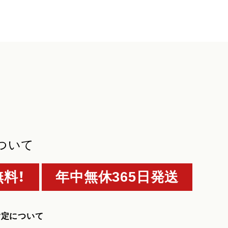
ついて
料！
年中無休365日発送
指定について