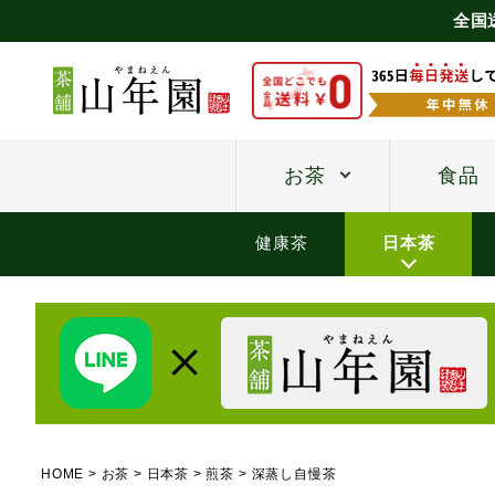
全国
お茶
食品
健康茶
日本茶
HOME
お茶
日本茶
煎茶
深蒸し自慢茶