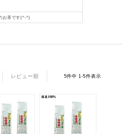
茶です(^-^)
レビュー順
5
件中
1
-
5
件表示