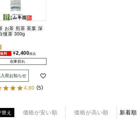
茶 お茶 煎茶 茶葉 深
慢茶 300g
便
¥
2,400
税込
在庫切れ
再入荷お知らせ
4.80
（
5
）
価格が安い順
価格が高い順
新着順
び替え