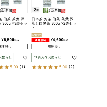
茶 煎茶 茶葉 深
日本茶 お茶 煎茶 茶葉 深
300g ×3袋セッ
蒸し自慢茶 300g ×2袋セッ
ト
宅配便
¥
6,500
¥
4,600
税込
税込
在庫切れ
在庫切れ
お知らせ
再入荷お知らせ
5.00
（
1
）
5.00
（
2
）