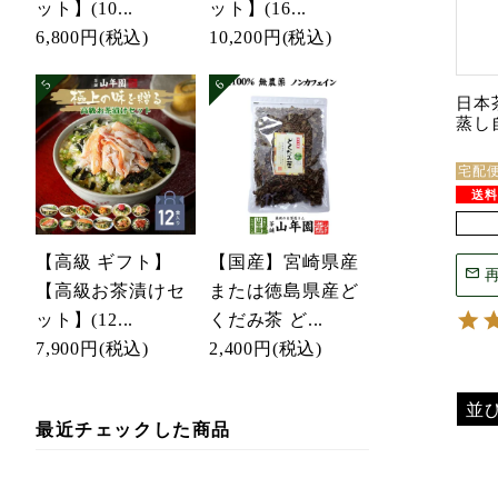
ット】(10...
ット】(16...
6,800円
(税込)
10,200円
(税込)
日本
蒸し自
宅配
【高級 ギフト】
【国産】宮崎県産
【高級お茶漬けセ
または徳島県産ど
ット】(12...
くだみ茶 ど...
7,900円
(税込)
2,400円
(税込)
並
最近チェックした商品