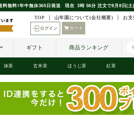
送料無料！年中無休365日発送
現在
3時
56分
注文で
8月8日(土
TOP
山年園について(会社概要)
お支
カート
ログイン
ギフト
商品ランキング
抹茶
玄米茶
ほうじ茶
紅茶