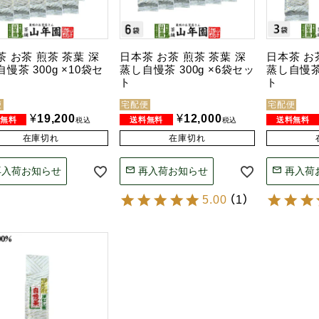
茶 お茶 煎茶 茶葉 深
日本茶 お茶 煎茶 茶葉 深
日本茶 お
慢茶 300g ×10袋セ
蒸し自慢茶 300g ×6袋セッ
蒸し自慢茶 
ト
ト
便
宅配便
宅配便
¥
19,200
¥
12,000
税込
税込
在庫切れ
在庫切れ
再入荷お知らせ
再入荷お知らせ
再入荷
5.00
（
1
）