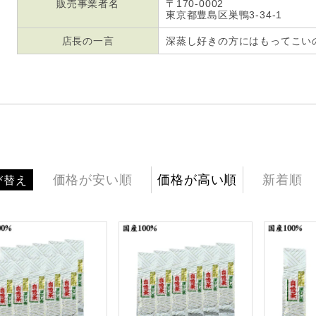
販売事業者名
〒170-0002
東京都豊島区巣鴨3-34-1
店長の一言
深蒸し好きの方にはもってこいのお
価格が安い順
価格が高い順
新着順
び替え