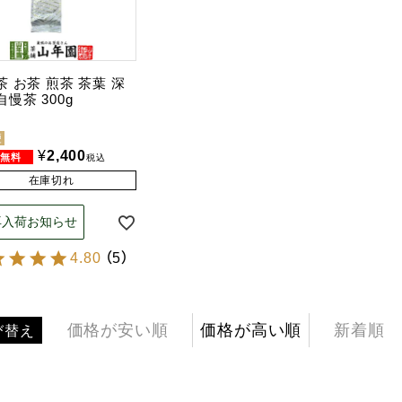
茶 お茶 煎茶 茶葉 深
慢茶 300g
便
¥
2,400
税込
在庫切れ
再入荷お知らせ
4.80
（
5
）
価格が安い順
価格が高い順
新着順
び替え