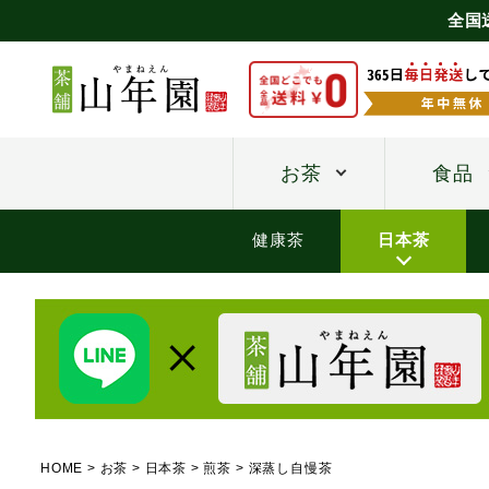
全国
お茶
食品
健康茶
日本茶
HOME
お茶
日本茶
煎茶
深蒸し自慢茶