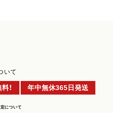
ついて
料！
年中無休365日発送
指定について