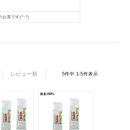
茶です(^-^)
レビュー順
5
件中
1
-
5
件表示