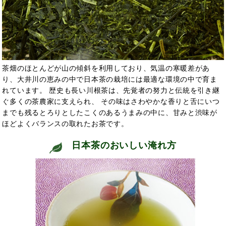
茶畑のほとんどが山の傾斜を利用しており、気温の寒暖差があ
り、大井川の恵みの中で日本茶の栽培には最適な環境の中で育ま
れています。 歴史も長い川根茶は、先覚者の努力と伝統を引き継
ぐ多くの茶農家に支えられ、 その味はさわやかな香りと舌にいつ
までも残るとろりとしたこくのあるうまみの中に、甘みと渋味が
ほどよくバランスの取れたお茶です。
日本茶のおいしい淹れ方