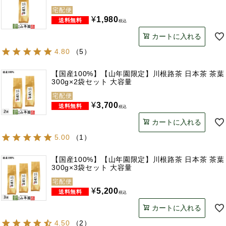
宅配便
¥
1,980
税込
カートに入れる
4.80
（
5
）
【国産100%】【山年園限定】川根路茶 日本茶 茶葉
300g×2袋セット 大容量
宅配便
¥
3,700
税込
カートに入れる
5.00
（
1
）
【国産100%】【山年園限定】川根路茶 日本茶 茶葉
300g×3袋セット 大容量
宅配便
¥
5,200
税込
カートに入れる
4.50
（
2
）