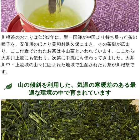
川根茶のおこりは仁治3年に、聖一国師が中国より持ち帰った茶の
種子を、安倍川のほとり美和村足久保にまき、その茶樹が広ま
り、ここ付近でとれたお茶は本山茶といわれています。ここから
大井川上流にも伝わり、次第に中流にも伝わってきました。大井
川中・上流域の山々に囲まれた地域で生産されたお茶が川根茶で
す。
山の傾斜を利用した、気温の寒暖差のある最
適な環境の中で育まれています