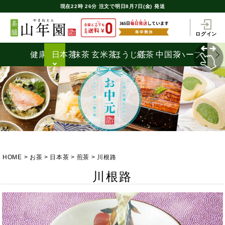
現在
22時
26分
注文で
明日8月7日(金) 発送
ログイン
健康茶
日本茶
抹茶
玄米茶
ほうじ茶
紅茶
中国茶
ハーブティ
HOME
お茶
日本茶
煎茶
川根路
川根路