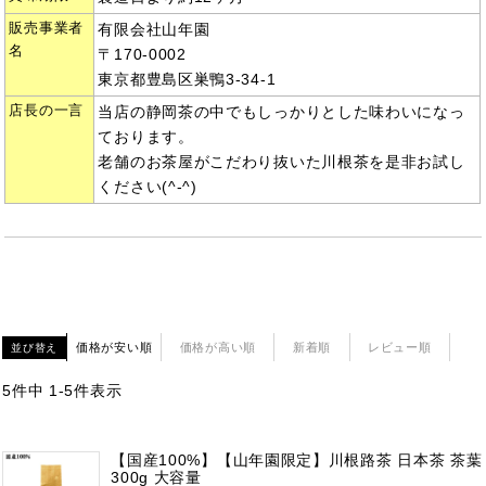
販売事業者
有限会社山年園
名
〒170-0002
東京都豊島区巣鴨3-34-1
店長の一言
当店の静岡茶の中でもしっかりとした味わいになっ
ております。
老舗のお茶屋がこだわり抜いた川根茶を是非お試し
ください(^-^)
価格が安い順
価格が高い順
新着順
レビュー順
並び替え
5
件中
1
-
5
件表示
【国産100%】【山年園限定】川根路茶 日本茶 茶葉
300g 大容量