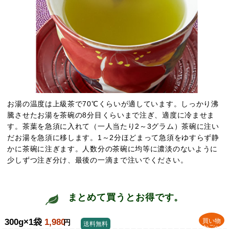
お湯の温度は上級茶で70℃くらいが適しています。しっかり沸
騰させたお湯を茶碗の8分目くらいまで注ぎ、適度に冷ませま
す。茶葉を急須に入れて（一人当たり2～3グラム）茶碗に注い
だお湯を急須に移します。1～2分ほどまって急須をゆすらず静
かに茶碗に注ぎます。人数分の茶碗に均等に濃淡のないように
少しずつ注ぎ分け、最後の一滴まで注いでください。
まとめて買うとお得です。
300g×1袋
1,980
買い物
円
送料無料
かごへ