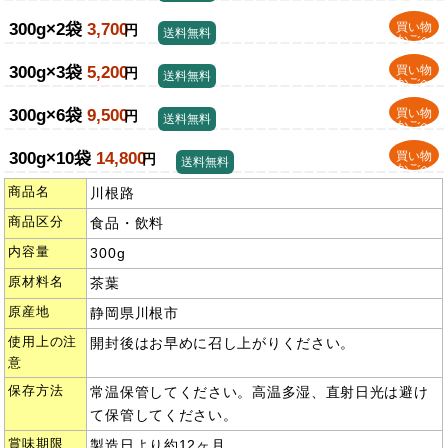
300g×2袋
3,700
買い物
円
送料無料
かごへ
300g×3袋
5,200
買い物
円
送料無料
かごへ
300g×6袋
9,500
買い物
円
送料無料
かごへ
300g×10袋
14,800
買い物
円
送料無料
かごへ
商品名
川根路
商品区分
食品・飲料
内容量
300g
原材料名
茶葉
原産地
静岡県川根市
使用上の注
開封後はお早めに召し上がりください。
意
保存方法
常温保管してください。高温多湿、直射日光は避け
て保管してください。
賞味期限
製造日より約12ヶ月