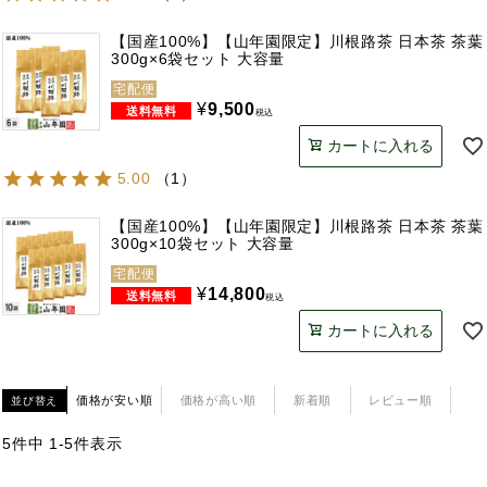
【国産100%】【山年園限定】川根路茶 日本茶 茶葉
300g×6袋セット 大容量
宅配便
¥
9,500
税込
カートに入れる
5.00
（
1
）
【国産100%】【山年園限定】川根路茶 日本茶 茶葉
300g×10袋セット 大容量
宅配便
¥
14,800
税込
カートに入れる
価格が安い順
価格が高い順
新着順
レビュー順
並び替え
5
件中
1
-
5
件表示