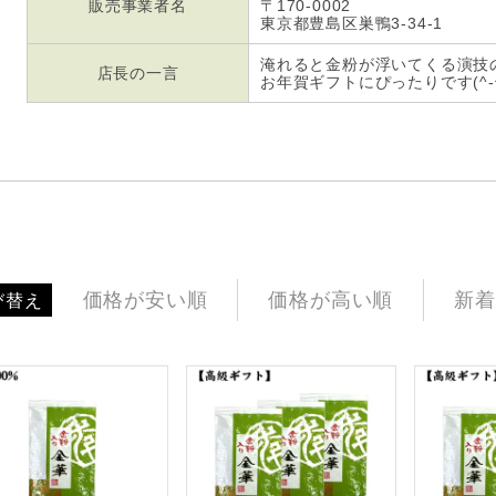
販売事業者名
〒170-0002
東京都豊島区巣鴨3-34-1
淹れると金粉が浮いてくる演技
店長の一言
お年賀ギフトにぴったりです(^-^
価格が安い順
価格が高い順
新着
び替え