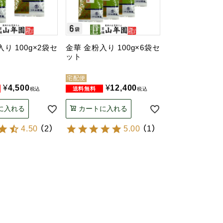
り 100g×2袋セ
金華 金粉入り 100g×6袋セ
ット
宅配便
¥
4,500
¥
12,400
税込
税込
に入れる
カートに入れる
4.50
（
2
）
5.00
（
1
）