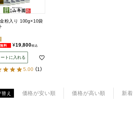
金粉入り 100g×10袋
ト
便
¥
19,800
税込
カートに入れる
5.00
（
1
）
価格が安い順
価格が高い順
新着
び替え