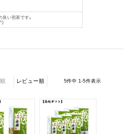
の良い煎茶です。
)
順
レビュー順
5
件中
1
-
5
件表示