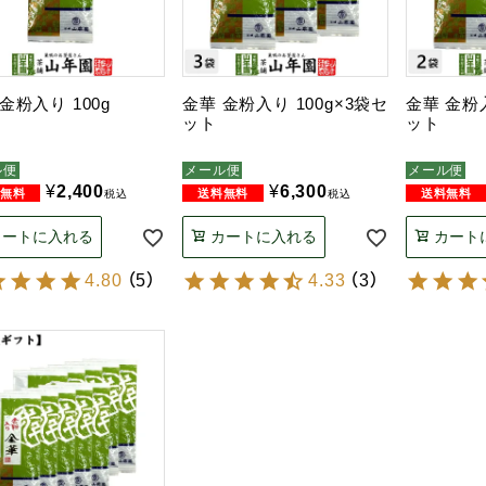
金粉入り 100g
金華 金粉入り 100g×3袋セ
金華 金粉入
ット
ット
ル便
メール便
メール便
¥
2,400
¥
6,300
税込
税込
カートに入れる
カートに入れる
カート
4.80
（
5
）
4.33
（
3
）