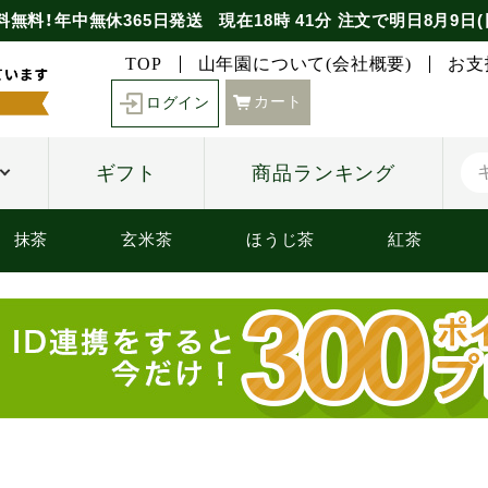
料無料！年中無休365日発送
現在
18時
41分
注文で
明日8月9日(
TOP
山年園について(会社概要)
お支
カート
ログイン
ギフト
商品ランキング
抹茶
玄米茶
ほうじ茶
紅茶