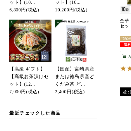
ット】(10...
ット】(16...
6,800円
(税込)
10,200円
(税込)
金華 
セッ
宅配
【高級 ギフト】
【国産】宮崎県産
【高級お茶漬けセ
または徳島県産ど
ット】(12...
くだみ茶 ど...
並
7,900円
(税込)
2,400円
(税込)
最近チェックした商品