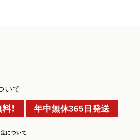
ついて
料！
年中無休365日発送
指定について