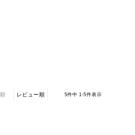
順
レビュー順
5
件中
1
-
5
件表示