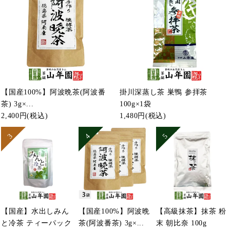
【国産100%】阿波晩茶(阿波番
掛川深蒸し茶 巣鴨 参拝茶
茶) 3g×...
100g×1袋
2,400円
(税込)
1,480円
(税込)
【国産】水出しみん
【国産100%】阿波晩
【高級抹茶】抹茶 粉
と冷茶 ティーパック
茶(阿波番茶) 3g×...
末 朝比奈 100g