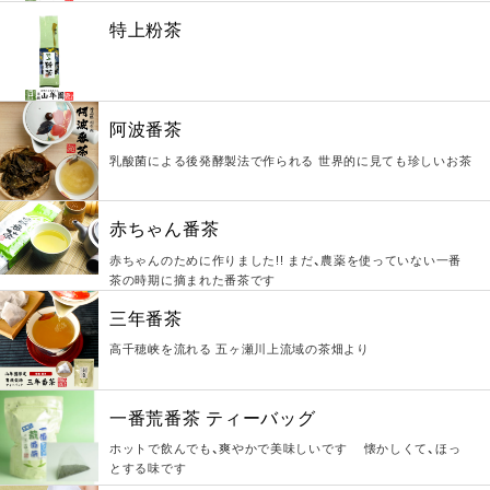
特上粉茶
阿波番茶
乳酸菌による後発酵製法で作られる 世界的に見ても珍しいお茶
赤ちゃん番茶
赤ちゃんのために作りました!! まだ、農薬を使っていない一番
茶の時期に摘まれた番茶です
三年番茶
高千穂峡を流れる 五ヶ瀬川上流域の茶畑より
一番荒番茶 ティーバッグ
ホットで飲んでも、爽やかで美味しいです 懐かしくて、ほっ
とする味です