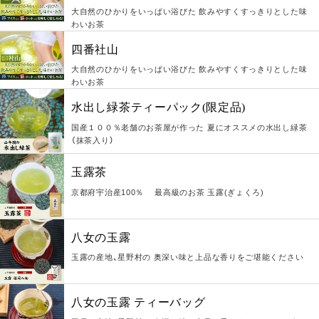
大自然のひかりをいっぱい浴びた 飲みやすくすっきりとした味
わいお茶
四番社山
大自然のひかりをいっぱい浴びた 飲みやすくすっきりとした味
わいお茶
水出し緑茶ティーパック(限定品)
国産１００％老舗のお茶屋が作った 夏にオススメの水出し緑茶
（抹茶入り）
玉露茶
京都府宇治産100％ 最高級のお茶 玉露(ぎょくろ)
八女の玉露
玉露の産地、星野村の 奥深い味と上品な香りをご堪能ください
八女の玉露 ティーバッグ