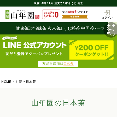
現在
4時
17分
注文で
8月9日(日) 発送
ログイン
健康茶
日本茶
抹茶
玄米茶
ほうじ茶
紅茶
中国茶
ハーブティ
HOME
お茶
日本茶
山年園の日本茶