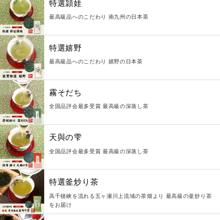
特選頴娃
最高級品へのこだわり 南九州の日本茶
特選嬉野
最高級品へのこだわり 嬉野の日本茶
霧そだち
全国品評会最多受賞 最高級の深蒸し茶
天與の雫
全国品評会最多受賞 最高級の深蒸し茶
特選釜炒り茶
高千穂峡を流れる五ヶ瀬川上流域の茶畑より 最高級の釜炒り茶
をお届け