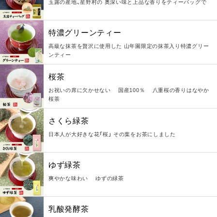
玉露の産地、星野村の 奥深い味と上品な香りをティーバッグで
特濃グリーンティー
高級な抹茶を贅沢に使用した 山年園限定の抹茶入り特濃グリー
ンティー
桜茶
お祝いの席に欠かせない 国産100％ 八重桜の香りはなやか
桜茶
さくら緑茶
日本人が大好きな花「桜」 その葉をお茶にしました
ゆず緑茶
爽やかな味わい ゆずの緑茶
乳酸発酵茶