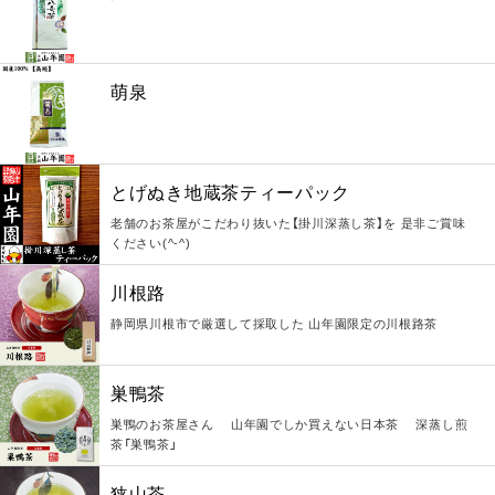
萌泉
とげぬき地蔵茶ティーパック
老舗のお茶屋がこだわり抜いた【掛川深蒸し茶】を 是非ご賞味
ください(^-^)
川根路
静岡県川根市で厳選して採取した 山年園限定の川根路茶
巣鴨茶
巣鴨のお茶屋さん 山年園でしか買えない日本茶 深蒸し煎
茶「巣鴨茶」
狭山茶