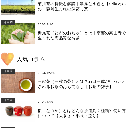
菊川茶の特徴を解説｜濃厚な水色と甘い味わい
の、静岡生まれの深蒸し茶
日本茶
2026/7/16
栂尾茶（とがのおちゃ）とは｜京都の高山寺で
生まれた高品質なお茶
人気コラム
日本茶
2024/12/25
三献茶（三献の茶）とは？石田三成が行ったと
されるお茶のおもてなし【お茶の雑学】
日本茶
2025/1/29
棗（なつめ）とはどんな茶道具？種類や使い方
について【大きさ・形状・塗り】