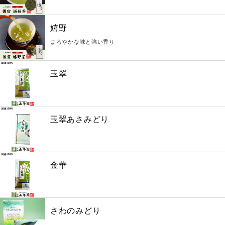
嬉野
まろやかな味と強い香り
玉翠
玉翠あさみどり
金華
さわのみどり