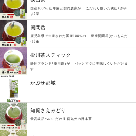
国産100％、山年園と契約農家が こだわり抜いた狭山（さや
ま）茶
開聞岳
鹿児島県で生産された国産100％の 薩摩開聞岳(かいもんだ
け）茶
掛川茶スティック
静岡ブランド「掛川茶」が パッとすぐに美味しくいただけま
す
かぶせ都城
知覧さえみどり
最高級品へのこだわり 南九州の日本茶