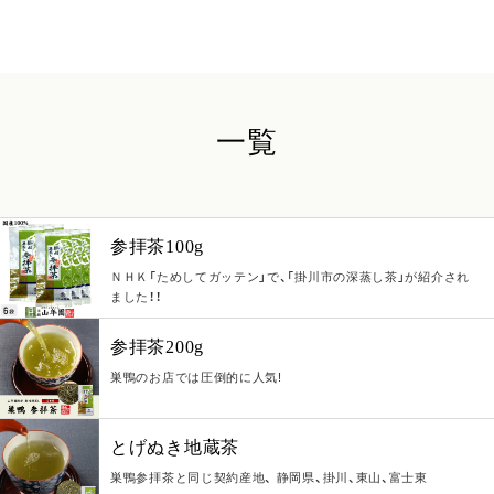
一覧
参拝茶100g
ＮＨＫ「ためしてガッテン」で、「掛川市の深蒸し茶」が紹介され
ました！！
参拝茶200g
巣鴨のお店では圧倒的に人気!
とげぬき地蔵茶
巣鴨参拝茶と同じ契約産地、 静岡県、掛川、東山、富士東