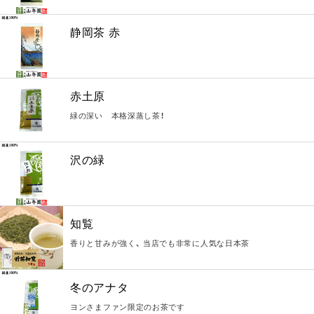
静岡茶 赤
赤土原
緑の深い 本格深蒸し茶！
沢の緑
知覧
香りと甘みが強く、 当店でも非常に人気な日本茶
冬のアナタ
ヨンさまファン限定のお茶です