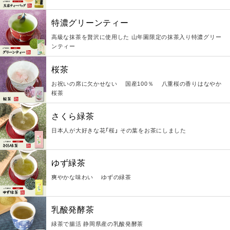
特濃グリーンティー
高級な抹茶を贅沢に使用した 山年園限定の抹茶入り特濃グリー
ンティー
桜茶
お祝いの席に欠かせない 国産100％ 八重桜の香りはなやか
桜茶
さくら緑茶
日本人が大好きな花「桜」 その葉をお茶にしました
ゆず緑茶
爽やかな味わい ゆずの緑茶
乳酸発酵茶
緑茶で腸活 静岡県産の乳酸発酵茶