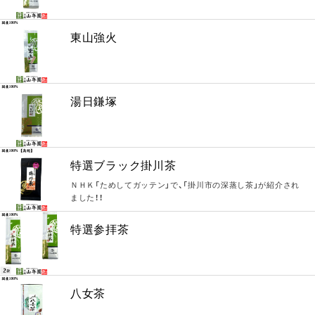
東山強火
湯日鎌塚
特選ブラック掛川茶
ＮＨＫ「ためしてガッテン」で、「掛川市の深蒸し茶」が紹介され
ました！！
特選参拝茶
八女茶