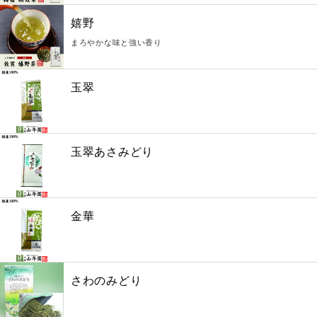
嬉野
まろやかな味と強い香り
玉翠
玉翠あさみどり
金華
さわのみどり