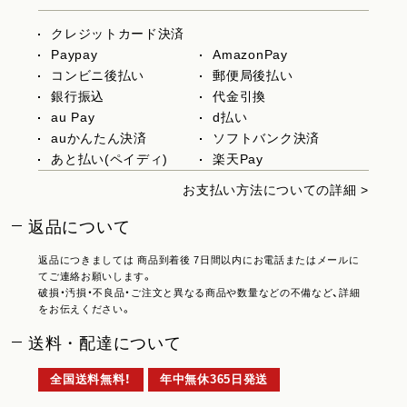
クレジットカード決済
Paypay
AmazonPay
コンビニ後払い
郵便局後払い
銀行振込
代金引換
au Pay
d払い
auかんたん決済
ソフトバンク決済
あと払い(ペイディ)
楽天Pay
お支払い方法についての詳細 >
返品について
返品につきましては 商品到着後 7日間以内にお電話またはメールに
てご連絡お願いします。
破損・汚損・不良品・ご注文と異なる商品や数量などの不備など、詳細
をお伝えください。
送料・配達について
全国送料無料！
年中無休365日発送