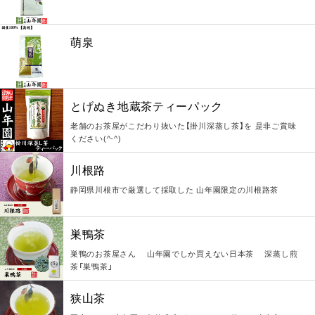
萌泉
とげぬき地蔵茶ティーパック
老舗のお茶屋がこだわり抜いた【掛川深蒸し茶】を 是非ご賞味
ください(^-^)
川根路
静岡県川根市で厳選して採取した 山年園限定の川根路茶
巣鴨茶
巣鴨のお茶屋さん 山年園でしか買えない日本茶 深蒸し煎
茶「巣鴨茶」
狭山茶