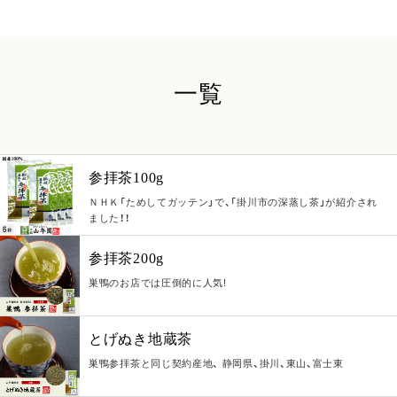
一覧
参拝茶100g
ＮＨＫ「ためしてガッテン」で、「掛川市の深蒸し茶」が紹介され
ました！！
参拝茶200g
巣鴨のお店では圧倒的に人気!
とげぬき地蔵茶
巣鴨参拝茶と同じ契約産地、 静岡県、掛川、東山、富士東