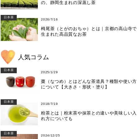
の、静岡生まれの深蒸し茶
日本茶
2026/7/16
栂尾茶（とがのおちゃ）とは｜京都の高山寺で
生まれた高品質なお茶
人気コラム
日本茶
2025/1/29
棗（なつめ）とはどんな茶道具？種類や使い方
について【大きさ・形状・塗り】
日本茶
2018/7/19
粉茶とは｜粉末茶や抹茶との違いや美味しい入
れ方についても
日本茶
2024/12/25