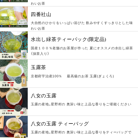
わいお茶
四番社山
大自然のひかりをいっぱい浴びた 飲みやすくすっきりとした味
わいお茶
水出し緑茶ティーパック(限定品)
国産１００％老舗のお茶屋が作った 夏にオススメの水出し緑茶
（抹茶入り）
玉露茶
京都府宇治産100％ 最高級のお茶 玉露(ぎょくろ)
八女の玉露
玉露の産地、星野村の 奥深い味と上品な香りをご堪能ください
八女の玉露 ティーバッグ
玉露の産地、星野村の 奥深い味と上品な香りをティーバッグで