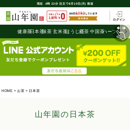
現在
4時
22分
注文で
8月10日(月) 発送
ログイン
健康茶
日本茶
抹茶
玄米茶
ほうじ茶
紅茶
中国茶
ハーブティ
HOME
お茶
日本茶
山年園の日本茶