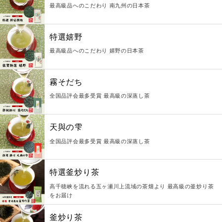
最高級品へのこだわり 南九州の日本茶
特選嬉野
最高級品へのこだわり 嬉野の日本茶
霧そだち
全国品評会最多受賞 最高級の深蒸し茶
天與の雫
全国品評会最多受賞 最高級の深蒸し茶
特選釜炒り茶
高千穂峡を流れる五ヶ瀬川上流域の茶畑より 最高級の釜炒り茶
をお届け
釜炒り茶