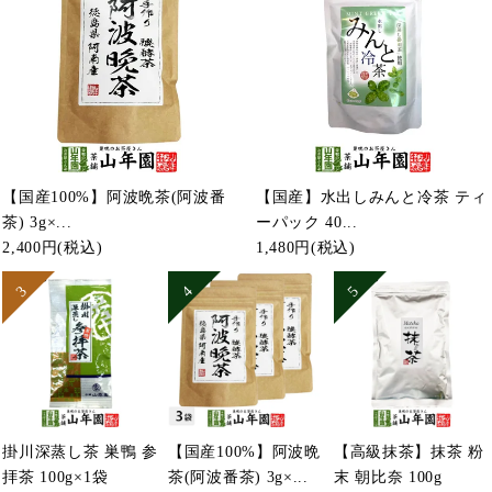
【国産100%】阿波晩茶(阿波番
【国産】水出しみんと冷茶 ティ
茶) 3g×...
ーパック 40...
2,400円
(税込)
1,480円
(税込)
掛川深蒸し茶 巣鴨 参
【国産100%】阿波晩
【高級抹茶】抹茶 粉
拝茶 100g×1袋
茶(阿波番茶) 3g×...
末 朝比奈 100g