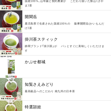
国産100％、山年園と契約農家が こだわり抜いた狭山（さや
ま）茶
開聞岳
鹿児島県で生産された国産100％の 薩摩開聞岳(かいもんだ
け）茶
掛川茶スティック
静岡ブランド「掛川茶」が パッとすぐに美味しくいただけま
す
かぶせ都城
知覧さえみどり
最高級品へのこだわり 南九州の日本茶
特選頴娃