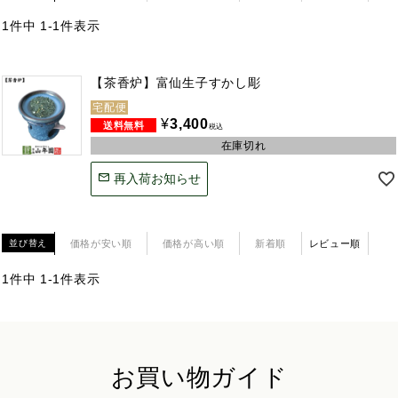
1
件中
1
-
1
件表示
【茶香炉】富仙生子すかし彫
宅配便
¥
3,400
税込
在庫切れ
再入荷お知らせ
価格が安い順
価格が高い順
新着順
レビュー順
並び替え
1
件中
1
-
1
件表示
お買い物ガイド