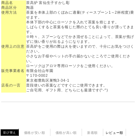
商品名
茶高炉 富仙生子すかし彫
商品区分
陶器
使用方法
茶葉を本体上部のくぼみに適量(ティースプーン1～2杯程度)乗
せます。
本体下部の中心にローソクを入れて茶葉を焙じます。
しばらくすると茶葉を報じた際のとても良い香りが漂ってきま
す。
※時々、スプーンなどでかき混ぜることによって、茶葉が焦げ
ずに強い香りが出るようになります。
使用上の注意
茶高炉をご使用の際は火を使いますので、十分にお気をつけく
ださい。
小さなお子様やペットの手の届かないところでご使用くださ
い。
ローソクはアロマ専用ローソクをご使用ください。
販売事業者名
有限会社山年園
〒170-0002
東京都豊島区巣鴨3-34-1
店長の一言
普段使いの茶葉などですぐにご使用できます。
ご自宅用、ギフト用、どちらにも最適です(^-^)
価格が安い順
価格が高い順
新着順
レビュー順
並び替え