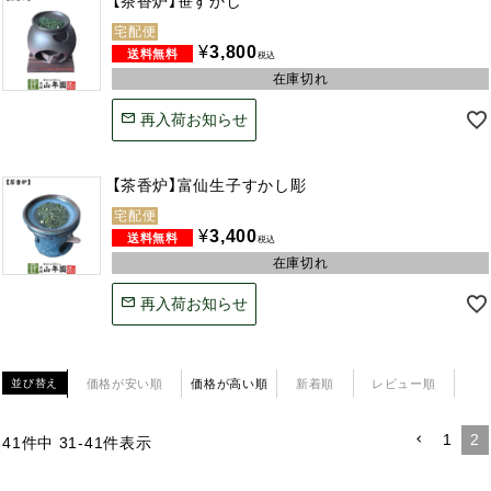
【茶香炉】笹すかし
宅配便
¥
3,800
税込
在庫切れ
再入荷お知らせ
【茶香炉】富仙生子すかし彫
宅配便
¥
3,400
税込
在庫切れ
再入荷お知らせ
価格が安い順
価格が高い順
新着順
レビュー順
並び替え
1
2
41
件中
31
-
41
件表示