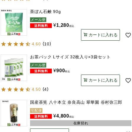
茶ぼん石鹸 90g
メール便
¥
1,280
税込
カートに入れる
4.60
（
10
）
お茶パック Lサイズ 32枚入り×3袋セット
メール便
¥
900
税込
カートに入れる
4.50
（
4
）
国産茶筅 八十本立 奈良高山 翠華園 谷村弥三郎
宅配便
¥
4,800
税込
在庫切れ