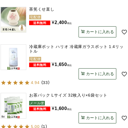
茶筅くせ直し
宅配便
¥
2,400
税込
カートに入れる
冷蔵庫ポット ハリオ 冷蔵庫ガラスポット 1.4リッ
トル
宅配便
¥
1,650
税込
カートに入れる
4.94
（
33
）
お茶パック Lサイズ 32枚入り×6袋セット
メール便
¥
1,600
税込
カートに入れる
5.00
（
1
）