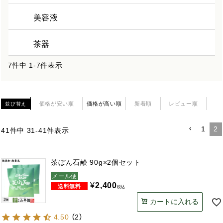
美容液
茶器
7
件中
1
-
7
件表示
価格が安い順
価格が高い順
新着順
レビュー順
並び替え
1
2
41
件中
31
-
41
件表示
茶ぼん石鹸 90g×2個セット
メール便
¥
2,400
税込
カートに入れる
4.50
（
2
）