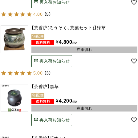
再入荷お知らせ
4.80
（
5
）
【茶香炉(ろうそく、茶葉セット)】緑草
宅配便
¥
4,800
税込
在庫切れ
再入荷お知らせ
5.00
（
3
）
【茶香炉】黒草
宅配便
¥
4,200
税込
在庫切れ
再入荷お知らせ