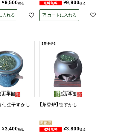
¥
9,500
¥
9,900
税込
税込
に入れる
カートに入れる
富仙生子すかし
【茶香炉】笹すかし
宅配便
¥
3,400
¥
3,800
税込
税込