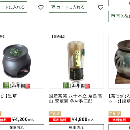
カートに入れる
カートに入れる
再入荷
香炉】黒草
国産茶筅 八十本立 奈良高
【茶香炉(
山 翠華園 谷村弥三郎
ット)】緑
便
宅配便
宅配便
¥
4,200
¥
4,800
税込
税込
在庫切れ
在庫切れ