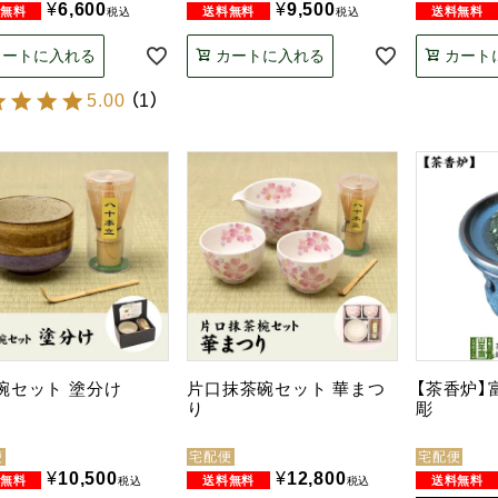
¥
6,600
¥
9,500
税込
税込
カートに入れる
カートに入れる
カート
5.00
（
1
）
碗セット 塗分け
片口抹茶碗セット 華まつ
【茶香炉】
り
彫
便
宅配便
宅配便
¥
10,500
¥
12,800
税込
税込