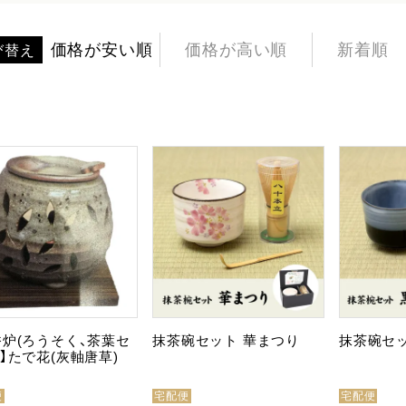
価格が安い順
価格が高い順
新着順
び替え
香炉(ろうそく、茶葉セ
抹茶碗セット 華まつり
抹茶碗セッ
)】たで花(灰軸唐草)
便
宅配便
宅配便