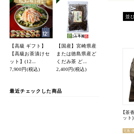
並
【高級 ギフト】
【国産】宮崎県産
【高級お茶漬けセ
または徳島県産ど
ット】(12...
くだみ茶 ど...
7,900円
(税込)
2,400円
(税込)
最近チェックした商品
【茶
ット
宅配