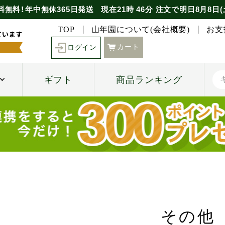
料無料！年中無休365日発送
現在
21時
46分
注文で
明日8月8日(
TOP
山年園について(会社概要)
お支
カート
ログイン
ギフト
商品ランキング
その他