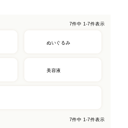
7
件中
1
-
7
件表示
ぬいぐるみ
美容液
7
件中
1
-
7
件表示