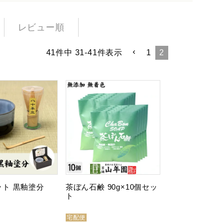
レビュー順
41
件中
31
-
41
件表示
1
2
ト 黒釉塗分
茶ぼん石鹸 90g×10個セッ
ト
宅配便