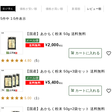
価格が安い順
価格が高い順
新着順
レビュー順
並び替え
5
件中
1
-
5
件表示
【国産】あかもく粉末 50g 送料無料
メール便
¥
2,000
税込
カートに入れる
4.80
（
5
）
【国産】あかもく粉末 50g×3袋セット 送料無料
メール便
¥
5,400
税込
カートに入れる
5.00
（
1
）
【国産】あかもく粉末 50g×2袋セット 送料無料