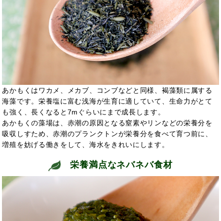
あかもくはワカメ、メカブ、コンブなどと同様、褐藻類に属する
海藻です。栄養塩に富む浅海が生育に適していて、生命力がとて
も強く、長くなると7mぐらいにまで成長します。
あかもくの藻場は、赤潮の原因となる窒素やリンなどの栄養分を
吸収しすため、赤潮のプランクトンが栄養分を食べて育つ前に、
増殖を妨げる働きをして、海水をきれいにします。
栄養満点なネバネバ食材