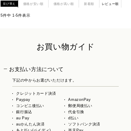
価格が安い順
価格が高い順
新着順
レビュー順
並び替え
5
件中
1
-
5
件表示
お買い物ガイド
お支払い方法について
下記の中からお選びいただけます。
クレジットカード決済
Paypay
AmazonPay
コンビニ後払い
郵便局後払い
銀行振込
代金引換
au Pay
d払い
auかんたん決済
ソフトバンク決済
あと払い(ペイディ)
楽天Pay