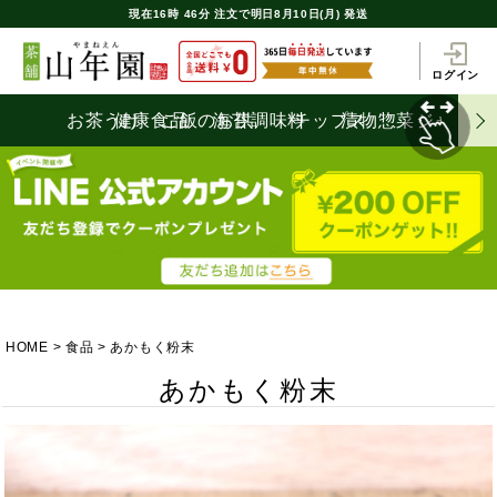
現在
16時
46分
注文で
明日8月10日(月) 発送
ログイン
お茶うけ
健康食品
ご飯のお供
海苔
調味料
チップス
漬物
惣菜
ジャム
HOME
食品
あかもく粉末
あかもく粉末