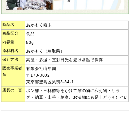
商品名
あかもく粉末
商品区分
食品
内容量
50g
原材料名
あかもく（鳥取県）
保存方法
高温・多湿・直射日光を避け常温で保存
販売事業者
有限会社山年園
名
〒170-0002
東京都豊島区巣鴨3-34-1
店長の一言
ポン酢・三杯酢等をかけて酢の物に和え物・サラ
ダ・納豆・山芋・刺身、お漬物にも是非どうぞ(^-^)/