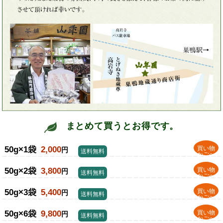
まとめて買うとお得です。
50g×1袋
2,000
買い物
円
送料無料
かごへ
50g×2袋
3,800
買い物
円
送料無料
かごへ
50g×3袋
5,400
買い物
円
送料無料
かごへ
50g×6袋
9,800
買い物
円
送料無料
かごへ