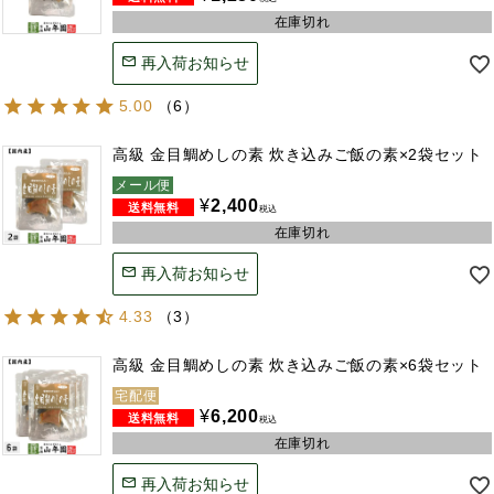
在庫切れ
再入荷お知らせ
5.00
（
6
）
高級 金目鯛めしの素 炊き込みご飯の素×2袋セット
メール便
¥
2,400
税込
在庫切れ
再入荷お知らせ
4.33
（
3
）
高級 金目鯛めしの素 炊き込みご飯の素×6袋セット
宅配便
¥
6,200
税込
在庫切れ
再入荷お知らせ