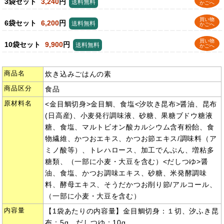
3袋セット
3,240
円
送料無料
かごへ
買い物
6袋セット
6,200
円
送料無料
かごへ
買い物
10袋セット
9,900
円
送料無料
かごへ
商品名
炊き込みごはんの素
商品区分
食品
原材料名
<金目鯛切身>金目鯛、食塩<汐吹き昆布>醤油、昆布
(日高産)、小麦発行調味液、砂糖、果糖ブドウ糖液
糖、食塩、マルトビオン酸カルシウム含有粉飴、食
物繊維、かつおエキス、かつお節エキス/調味料（ア
ミノ酸等）、トレハロース、加工でんぷん、増粘多
糖類、（一部に小麦・大豆を含む）<だしつゆ>醤
油、食塩、かつお調味エキス、砂糖、米発酵調味
料、酵母エキス、そうだかつお削り節/アルコール、
（一部に小麦・大豆を含む）
内容量
【1袋あたりの内容量】金目鯛切身：１切、汐ふき昆
布：5g、だしつゆ：10g