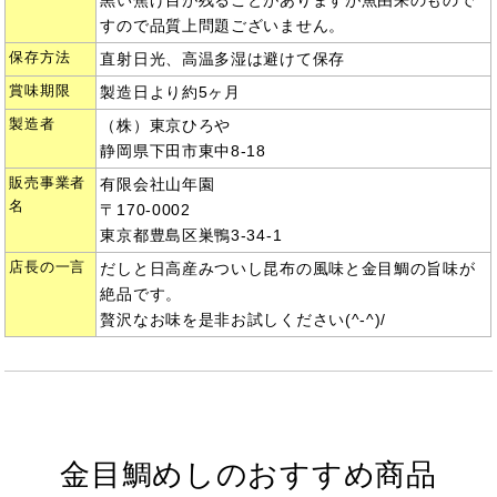
黒い焦げ目が残ることがありますが魚由来のもので
すので品質上問題ございません。
保存方法
直射日光、高温多湿は避けて保存
賞味期限
製造日より約5ヶ月
製造者
（株）東京ひろや
静岡県下田市東中8-18
販売事業者
有限会社山年園
名
〒170-0002
東京都豊島区巣鴨3-34-1
店長の一言
だしと日高産みついし昆布の風味と金目鯛の旨味が
絶品です。
贅沢なお味を是非お試しください(^-^)/
金目鯛めしのおすすめ商品