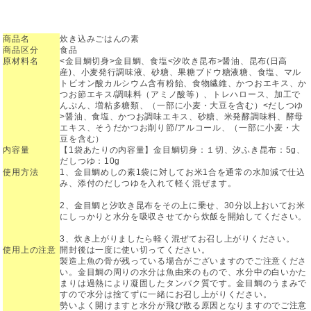
商品名
炊き込みごはんの素
商品区分
食品
原材料名
<金目鯛切身>金目鯛、食塩<汐吹き昆布>醤油、昆布(日高
産)、小麦発行調味液、砂糖、果糖ブドウ糖液糖、食塩、マル
トビオン酸カルシウム含有粉飴、食物繊維、かつおエキス、か
つお節エキス/調味料（アミノ酸等）、トレハロース、加工で
んぷん、増粘多糖類、（一部に小麦・大豆を含む）<だしつゆ
>醤油、食塩、かつお調味エキス、砂糖、米発酵調味料、酵母
エキス、そうだかつお削り節/アルコール、（一部に小麦・大
豆を含む）
内容量
【1袋あたりの内容量】金目鯛切身：１切、汐ふき昆布：5g、
だしつゆ：10g
使用方法
1、金目鯛めしの素1袋に対してお米1合を通常の水加減で仕込
み、添付のだしつゆを入れて軽く混ぜます。
2、金目鯛と汐吹き昆布をその上に乗せ、30分以上おいてお米
にしっかりと水分を吸収させてから炊飯を開始してください。
3、炊き上がりましたら軽く混ぜてお召し上がりください。
使用上の注意
開封後は一度に使い切ってください。
製造上魚の骨が残っている場合がございますのでご注意くださ
い。金目鯛の周りの水分は魚由来のもので、水分中の白いかた
まりは過熱により凝固したタンパク質です。金目鯛のうまみで
すので水分は捨てずに一緒にお召し上がりください。
勢いよく開けますと水分が飛び散る原因となりますのでご注意