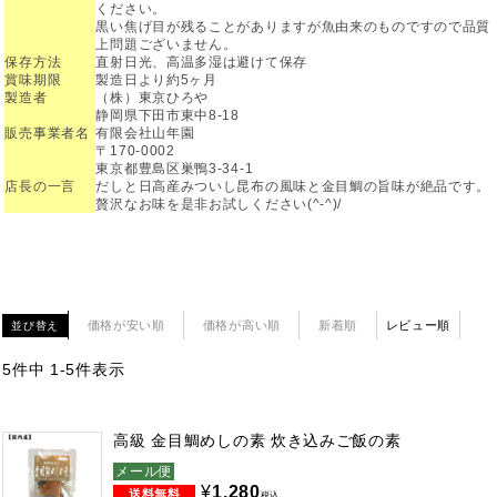
ください。
黒い焦げ目が残ることがありますが魚由来のものですので品質
上問題ございません。
保存方法
直射日光、高温多湿は避けて保存
賞味期限
製造日より約5ヶ月
製造者
（株）東京ひろや
静岡県下田市東中8-18
販売事業者名
有限会社山年園
〒170-0002
東京都豊島区巣鴨3-34-1
店長の一言
だしと日高産みついし昆布の風味と金目鯛の旨味が絶品です。
贅沢なお味を是非お試しください(^-^)/
価格が安い順
価格が高い順
新着順
レビュー順
並び替え
5
件中
1
-
5
件表示
高級 金目鯛めしの素 炊き込みご飯の素
メール便
¥
1,280
税込