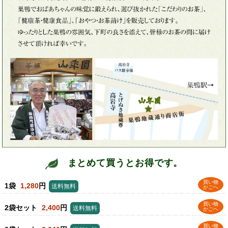
まとめて買うとお得です。
買い物
1袋
1,280
円
送料無料
かごへ
買い物
2袋セット
2,400
円
送料無料
かごへ
買い物