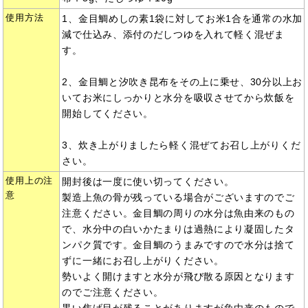
使用方法
1、金目鯛めしの素1袋に対してお米1合を通常の水加
減で仕込み、添付のだしつゆを入れて軽く混ぜま
す。
2、金目鯛と汐吹き昆布をその上に乗せ、30分以上お
いてお米にしっかりと水分を吸収させてから炊飯を
開始してください。
3、炊き上がりましたら軽く混ぜてお召し上がりくだ
さい。
使用上の注
開封後は一度に使い切ってください。
意
製造上魚の骨が残っている場合がございますのでご
注意ください。金目鯛の周りの水分は魚由来のもの
で、水分中の白いかたまりは過熱により凝固したタ
ンパク質です。金目鯛のうまみですので水分は捨て
ずに一緒にお召し上がりください。
勢いよく開けますと水分が飛び散る原因となります
のでご注意ください。