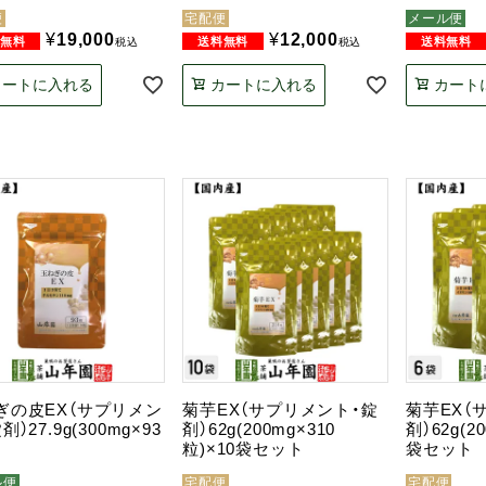
便
宅配便
メール便
¥
19,000
¥
12,000
税込
税込
カートに入れる
カートに入れる
カート
ぎの皮EX（サプリメン
菊芋EX（サプリメント・錠
菊芋EX（
剤）27.9g(300mg×93
剤）62g(200mg×310
剤）62g(2
粒)×10袋セット
袋セット
ル便
宅配便
宅配便