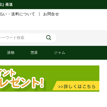
土) 発送
払い・送料について
お問合せ
漬物
惣菜
ジャム