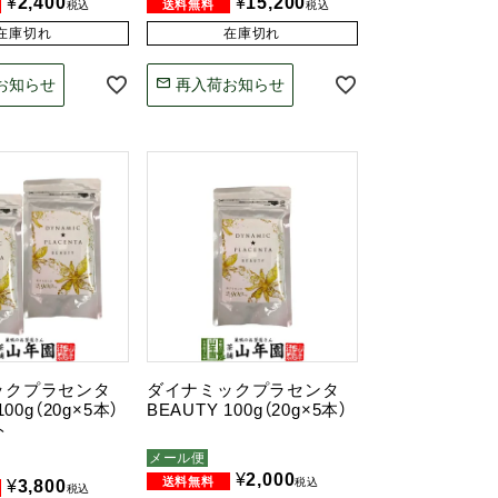
¥
2,400
¥
15,200
税込
税込
在庫切れ
在庫切れ
お知らせ
再入荷お知らせ
ックプラセンタ
ダイナミックプラセンタ
100g（20g×5本）
BEAUTY 100g（20g×5本）
ト
メール便
¥
2,000
税込
¥
3,800
税込