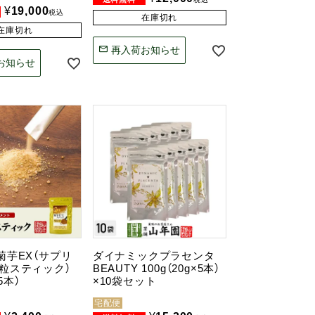
¥
19,000
税込
在庫切れ
在庫切れ
再入荷お知らせ
お知らせ
菊芋EX（サプリ
ダイナミックプラセンタ
粒スティック）
BEAUTY 100g（20g×5本）
15本）
×10袋セット
宅配便