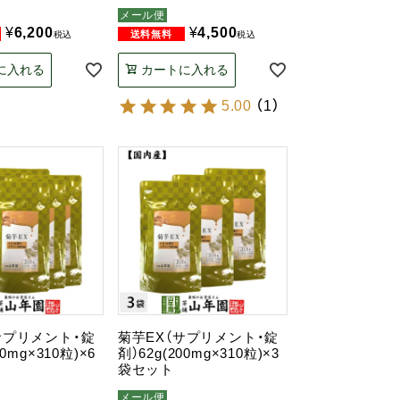
メール便
¥
6,200
¥
4,500
税込
税込
に入れる
カートに入れる
5.00
（
1
）
サプリメント・錠
菊芋EX（サプリメント・錠
00mg×310粒)×6
剤）62g(200mg×310粒)×3
袋セット
メール便