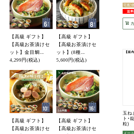
宅配
【高級 ギフト】
【高級 ギフト】
【高級お茶漬けセ
【高級お茶漬けセ
ット】金目鯛...
ット】(8種...
4,299円
(税込)
5,600円
(税込)
玉ね
ト・錠
【高級 ギフト】
【高級 ギフト】
粒)
【高級お茶漬けセ
【高級お茶漬けセ
メー