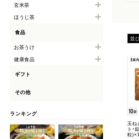
玄米茶
ほうじ茶
食品
並
お茶うけ
健康食品
ギフト
その他
ランキング
玉ね
ト・錠
粒)×