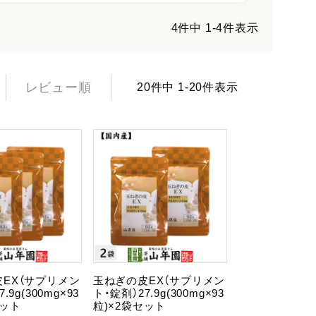
4
件中
1
-
4
件表示
レビュー順
20
件中
1
-
20
件表示
EX（サプリメン
玉ねぎの皮EX（サプリメン
.9g(300mg×93
ト・錠剤）27.9g(300mg×93
セット
粒)×2袋セット