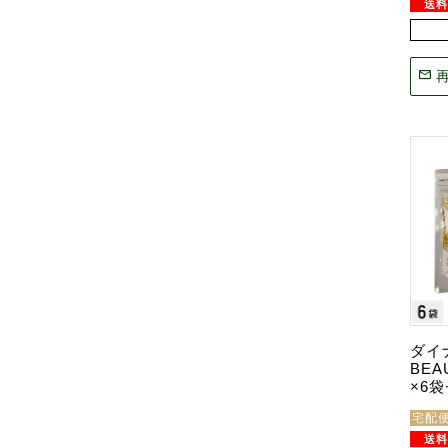
ダイ
BEA
×6
宅配