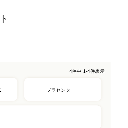
ト
4
件中
1
-
4
件表示
X
プラセンタ