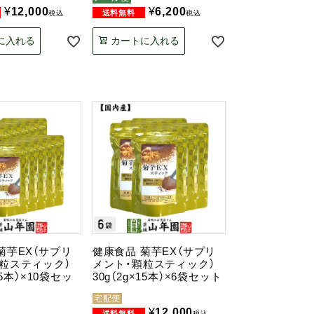
¥
12,000
¥
6,200
税込
税込
に入れる
カートに入れる
菊芋EX（サプリ
健康食品 菊芋EX（サプリ
粒スティック）
メント・顆粒スティック）
15本）×10袋セッ
30g（2g×15本）×6袋セット
宅配便
¥
12,000
税込