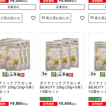
¥
6,200
¥
4,500
税込
税込
在庫切れ
在庫切れ
再入荷お知らせ
再入荷お知らせ
再入荷
ナミックプラセンタ
ダイナミックプラセンタ
ダイナミ
UTY 100g（20g×5本）
BEAUTY 100g（20g×5本）
BEAUTY 
袋セット
×3袋セット
×2袋セッ
便
メール便
メール便
¥
9,800
¥
5,400
税込
税込