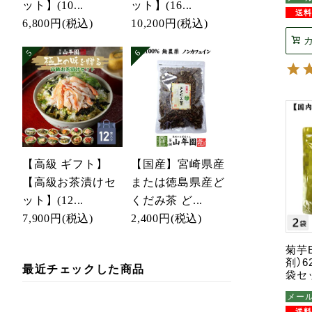
ット】(10...
ット】(16...
6,800円
(税込)
10,200円
(税込)
【高級 ギフト】
【国産】宮崎県産
【高級お茶漬けセ
または徳島県産ど
ット】(12...
くだみ茶 ど...
7,900円
(税込)
2,400円
(税込)
菊芋
剤）6
最近チェックした商品
袋セ
メー