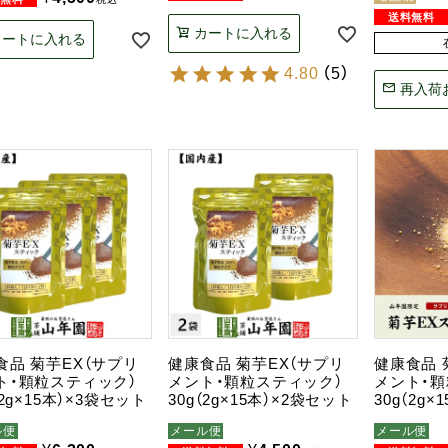
カートに入れる
カートに入れる
4.80
（
5
）
再入荷
食品 菊芋EX（サプリ
健康食品 菊芋EX（サプリ
健康食品 
ト・顆粒スティック）
メント・顆粒スティック）
メント・顆
（2g×15本）×3袋セット
30g（2g×15本）×2袋セット
30g（2g×
ル便
メール便
メール便