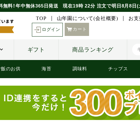
料無料！年中無休365日発送
現在
19時
22分
注文で
明日8月8日(
TOP
山年園について(会社概要)
お支
カート
ログイン
ギフト
商品ランキング
ご飯のお供
海苔
調味料
チップス