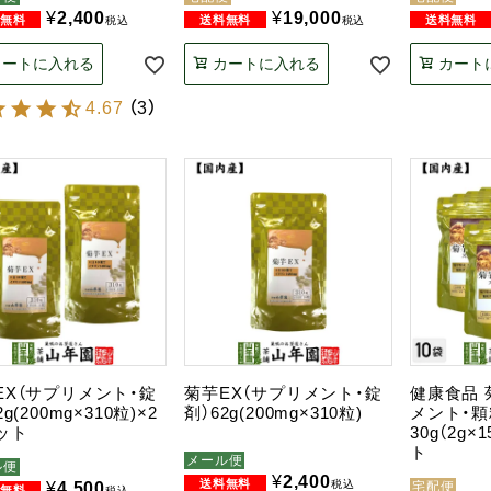
¥
2,400
¥
19,000
税込
税込
カートに入れる
カートに入れる
カート
4.67
（
3
）
EX（サプリメント・錠
菊芋EX（サプリメント・錠
健康食品 
2g(200mg×310粒)×2
剤）62g(200mg×310粒)
メント・顆
ット
30g（2g×
ト
メール便
ル便
¥
2,400
税込
¥
4,500
宅配便
税込