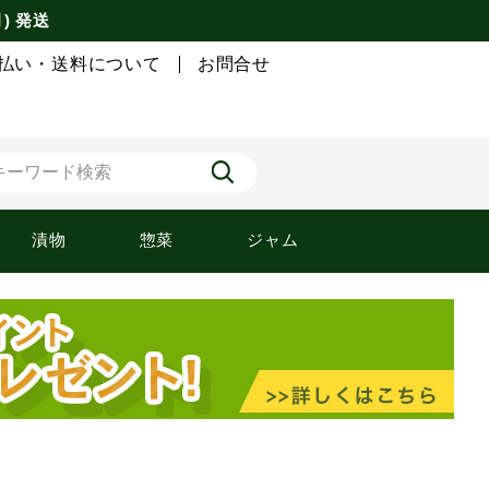
月) 発送
払い・送料について
お問合せ
漬物
惣菜
ジャム