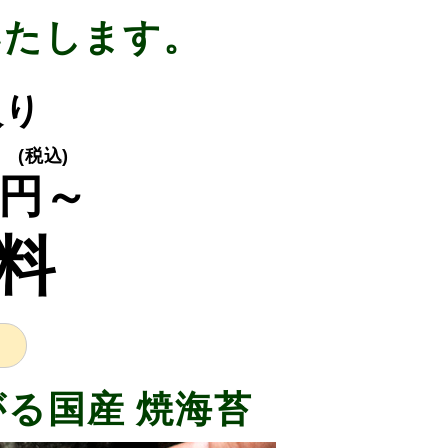
いたします。
入り
(税込)
円～
料
る国産 焼海苔