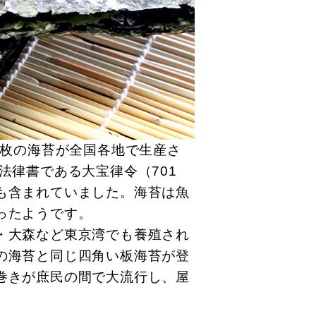
億枚の海苔が全国各地で生産さ
法律書である大宝律令（701
も含まれていました。海苔は魚
ったようです。
・大森など東京湾でも養殖され
の海苔と同じ四角い板海苔が登
巻きが庶民の間で大流行し、屋