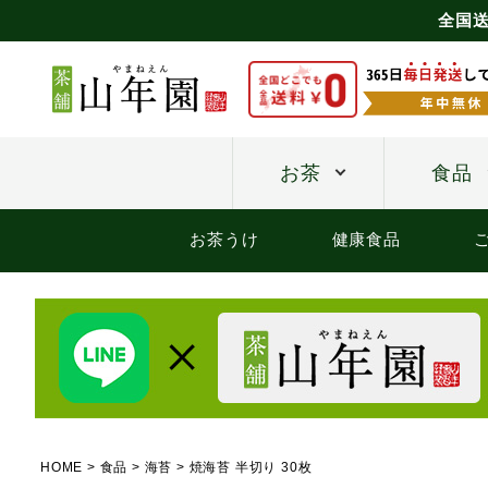
全国送
お茶
食品
お茶うけ
健康食品
HOME
食品
海苔
焼海苔 半切り 30枚