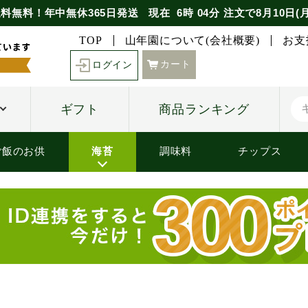
料無料！年中無休365日発送
現在
6時
04分
注文で
8月10日(
TOP
山年園について(会社概要)
お支
カート
ログイン
ギフト
商品ランキング
ご飯のお供
海苔
調味料
チップス