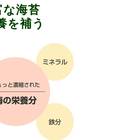
富な海苔
養を補う