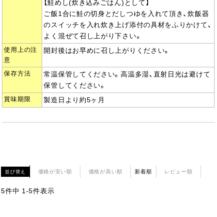
【鮭めし(炊き込みごはん)として】
ご飯1合に鮭の切身とだしつゆを入れて頂き、炊飯器
のスイッチを入れ炊き上げ添付の具材をふりかけて、
よく混ぜて召し上がり下さい。
使用上の注
開封後はお早めに召し上がりください。
意
保存方法
常温保管してください。高温多湿、直射日光は避けて
保管してください。
賞味期限
製造日より約5ヶ月
価格が安い順
価格が高い順
新着順
レビュー順
並び替え
5
件中
1
-
5
件表示