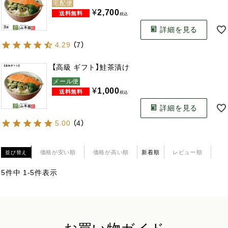
宅配便
¥
2,700
税込
詳細を見る
4.29
（
7
）
【高級 ギフト】鮭茶漬け
メール便
¥
1,000
税込
詳細を見る
5.00
（
4
）
価格が安い順
価格が高い順
新着順
レビュー順
並び替え
5
件中
1
-
5
件表示