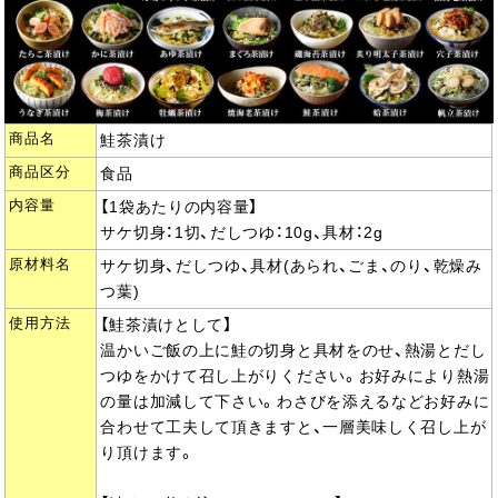
商品名
鮭茶漬け
商品区分
食品
内容量
【1袋あたりの内容量】
サケ切身：1切、だしつゆ：10g、具材：2g
原材料名
サケ切身、だしつゆ、具材(あられ、ごま、のり、乾燥み
つ葉)
使用方法
【鮭茶漬けとして】
温かいご飯の上に鮭の切身と具材をのせ、熱湯とだし
つゆをかけて召し上がりください。お好みにより熱湯
の量は加減して下さい。わさびを添えるなどお好みに
合わせて工夫して頂きますと、一層美味しく召し上が
り頂けます。