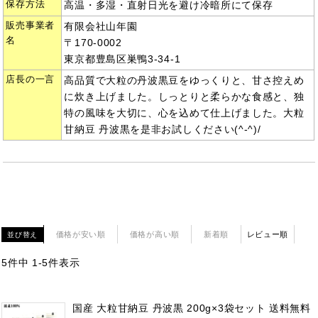
保存方法
高温・多湿・直射日光を避け冷暗所にて保存
販売事業者
有限会社山年園
名
〒170-0002
東京都豊島区巣鴨3-34-1
店長の一言
高品質で大粒の丹波黒豆をゆっくりと、甘さ控えめ
に炊き上げました。しっとりと柔らかな食感と、独
特の風味を大切に、心を込めて仕上げました。大粒
甘納豆 丹波黒を是非お試しください(^-^)/
価格が安い順
価格が高い順
新着順
レビュー順
並び替え
5
件中
1
-
5
件表示
国産 大粒甘納豆 丹波黒 200g×3袋セット 送料無料