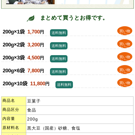
まとめて買うとお得です。
200g×1袋
1,700
買い物
円
送料無料
かごへ
200g×2袋
3,200
買い物
円
送料無料
かごへ
200g×3袋
4,500
買い物
円
送料無料
かごへ
200g×6袋
7,800
買い物
円
送料無料
かごへ
200g×10袋
11,800
買い物
円
送料無料
かごへ
商品名
豆菓子
商品区分
食品
内容量
200g
原材料名
黒大豆（国産）砂糖、食塩