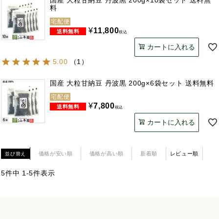
国産 大粒甘納豆 丹波黒 200g×10袋セット 送料無
料
宅配便
¥
11,800
税込
カートに入れる
5.00
（
1
）
国産 大粒甘納豆 丹波黒 200g×6袋セット 送料無料
宅配便
¥
7,800
税込
カートに入れる
価格が安い順
価格が高い順
新着順
レビュー順
並び替え
5
件中
1
-
5
件表示