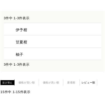
3
件中
1
-
3
件表示
伊予柑
甘夏柑
柚子
3
件中
1
-
3
件表示
価格が安い順
価格が高い順
新着順
レビュー順
並び替え
15
件中
1
-
15
件表示