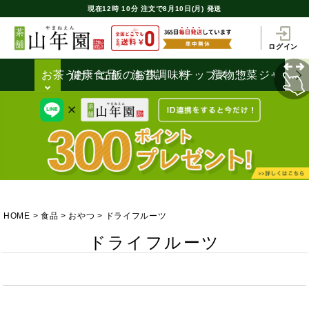
現在
12時
10分
注文で
8月10日(月) 発送
ログイン
お茶うけ
健康食品
ご飯のお供
海苔
調味料
チップス
漬物
惣菜
ジャム
HOME
食品
おやつ
ドライフルーツ
ドライフルーツ