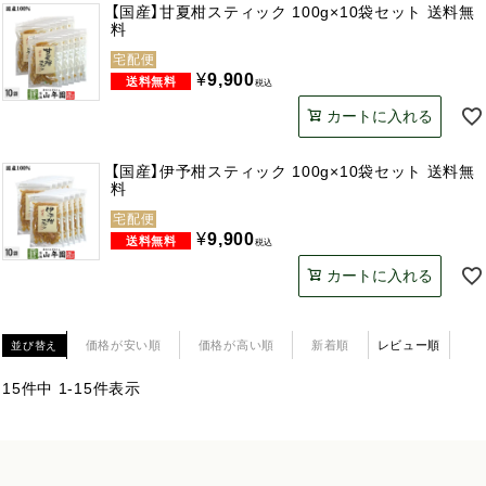
【国産】甘夏柑スティック 100g×10袋セット 送料無
料
宅配便
¥
9,900
税込
カートに入れる
【国産】伊予柑スティック 100g×10袋セット 送料無
料
宅配便
¥
9,900
税込
カートに入れる
価格が安い順
価格が高い順
新着順
レビュー順
並び替え
15
件中
1
-
15
件表示