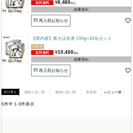
¥
6,480
税込
在庫切れ
再入荷お知らせ
【国内産】寒さば水煮 190g×10缶セット
宅配便
¥
10,400
税込
在庫切れ
再入荷お知らせ
価格が安い順
価格が高い順
新着順
レビュー順
並び替え
5
件中
1
-
5
件表示