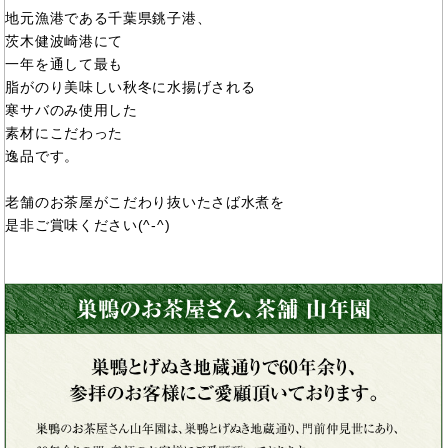
地元漁港である千葉県銚子港、
茨木健波崎港にて
一年を通して最も
脂がのり美味しい秋冬に水揚げされる
寒サバのみ使用した
素材にこだわった
逸品です。
老舗のお茶屋がこだわり抜いたさば水煮を
是非ご賞味ください(^-^)