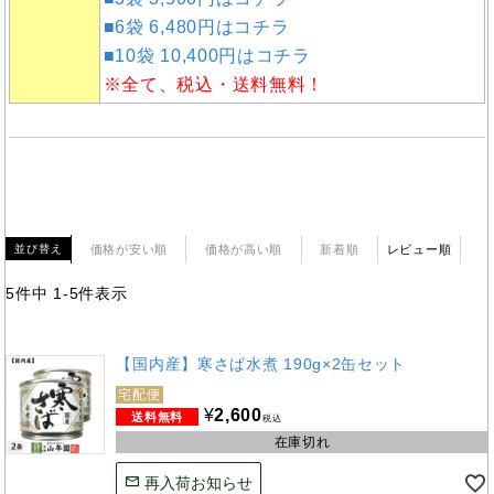
■6袋 6,480円はコチラ
■10袋 10,400円はコチラ
※全て、税込・送料無料！
価格が安い順
価格が高い順
新着順
レビュー順
並び替え
5
件中
1
-
5
件表示
【国内産】寒さば水煮 190g×2缶セット
宅配便
¥
2,600
税込
在庫切れ
再入荷お知らせ