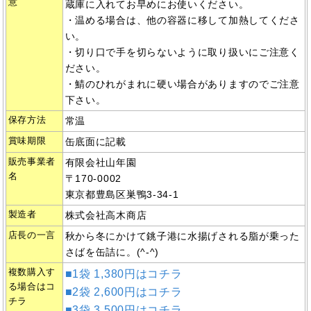
意
蔵庫に入れてお早めにお使いください。
・温める場合は、他の容器に移して加熱してくださ
い。
・切り口で手を切らないように取り扱いにご注意く
ださい。
・鯖のひれがまれに硬い場合がありますのでご注意
下さい。
保存方法
常温
賞味期限
缶底面に記載
販売事業者
有限会社山年園
名
〒170-0002
東京都豊島区巣鴨3-34-1
製造者
株式会社高木商店
店長の一言
秋から冬にかけて銚子港に水揚げされる脂が乗った
さばを缶詰に。(^-^)
複数購入す
■1袋 1,380円はコチラ
る場合はコ
■2袋 2,600円はコチラ
チラ
■3袋 3,500円はコチラ