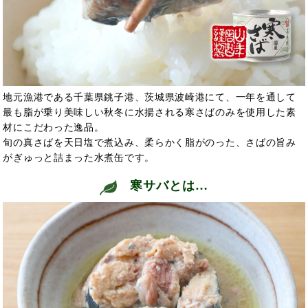
地元漁港である千葉県銚子港、茨城県波崎港にて、一年を通して
最も脂が乗り美味しい秋冬に水揚される寒さばのみを使用した素
材にこだわった逸品。
旬の真さばを天日塩で煮込み、柔らかく脂がのった、さばの旨み
がぎゅっと詰まった水煮缶です。
寒サバとは…