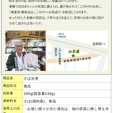
商品名
さば水煮
商品区分
食品
内容量
190g(固形量140g)
原材料名
さば(国内産)、食塩
使用上の注
・お使い残りが出た場合は、他の容器に移し替え冷