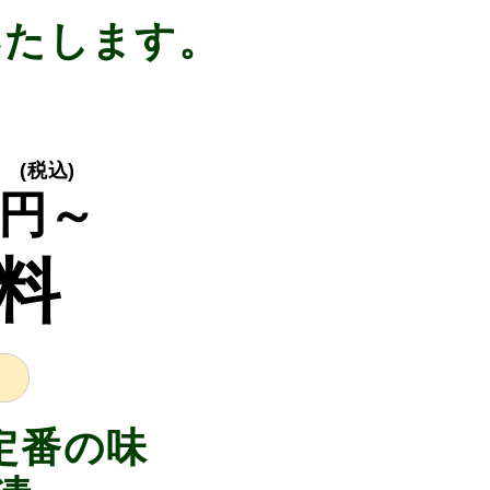
いたします。
り
(税込)
円～
料
定番の味