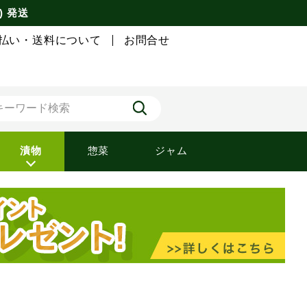
) 発送
払い・送料について
お問合せ
漬物
惣菜
ジャム