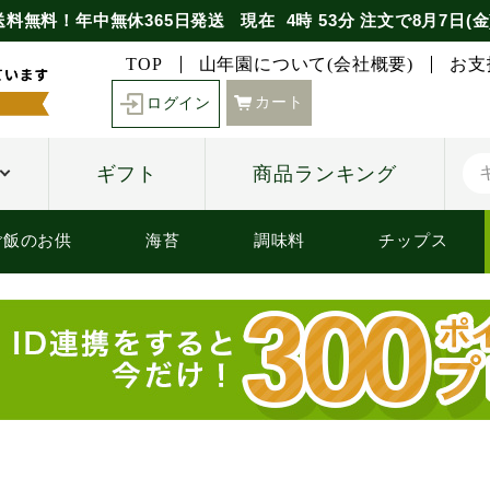
送料無料！年中無休365日発送
現在
4時
53分
注文で
8月7日(金
TOP
山年園について(会社概要)
お支
カート
ログイン
ギフト
商品ランキング
ご飯のお供
海苔
調味料
チップス