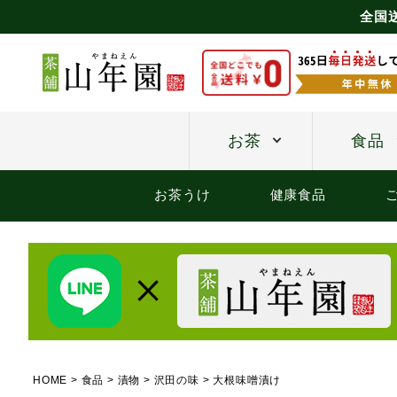
全国
お茶
食品
お茶うけ
健康食品
HOME
食品
漬物
沢田の味
大根味噌漬け