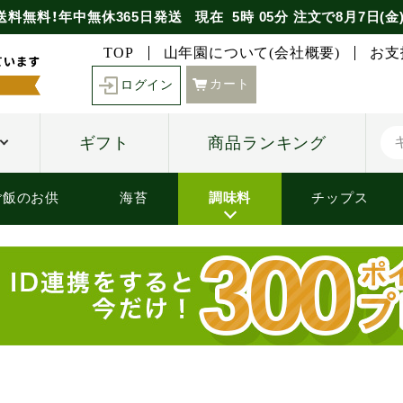
送料無料！年中無休365日発送
現在
5時
05分
注文で
8月7日(金
TOP
山年園について(会社概要)
お支
カート
ログイン
ギフト
商品ランキング
ご飯のお供
海苔
調味料
チップス