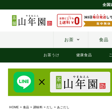
全国
お茶
食品
お茶うけ
健康食品
HOME
食品
調味料
だし
あごだし