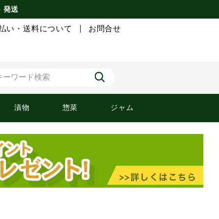
) 発送
払い・送料について
お問合せ
漬物
惣菜
ジャム