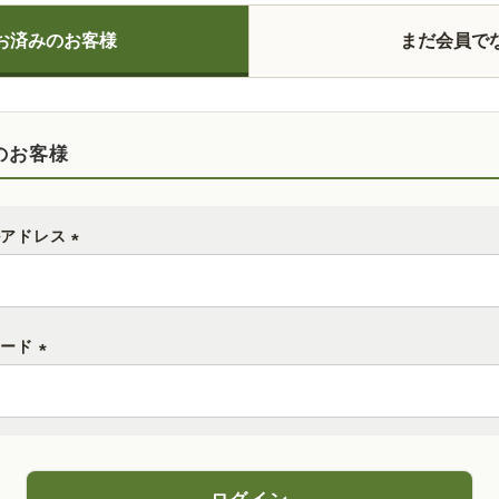
お済みのお客様
まだ会員で
のお客様
ルアドレス
(
必
須
ワード
)
(
必
須
)