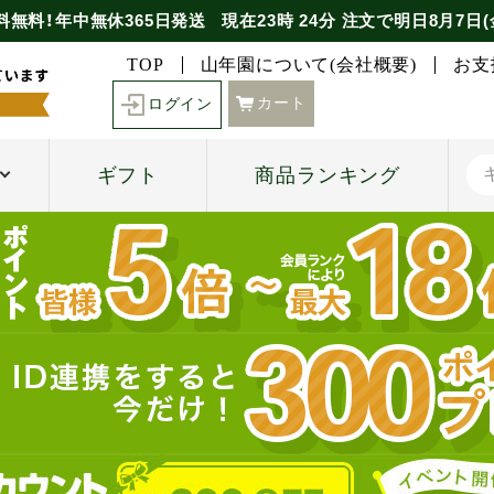
料無料！年中無休365日発送
現在
23時
24分
注文で
明日8月7日(
TOP
山年園について(会社概要)
お支
カート
ログイン
ギフト
商品ランキング