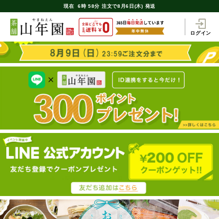
現在
6時
58分
注文で
8月6日(木) 発送
ログイン