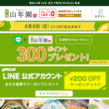
現在
23時
34分
注文で
明日8月9日(日) 発送
ログイン